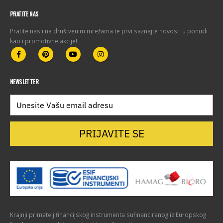
PRATITE NAS
Pratite nas i na društvenim mrežama te prvi saznajte novosti u ponudi
kao i promotivne akcije!
NEWSLETTER
PRIJAVITE SE
Krajnji primatelj financijskog instrumenta sufinanciranog iz Europskog