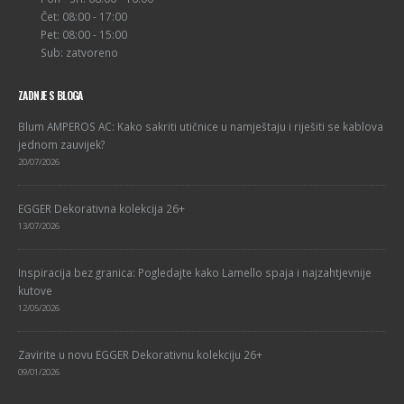
Čet: 08:00 - 17:00
Pet: 08:00 - 15:00
Sub: zatvoreno
ZADNJE S BLOGA
Blum AMPEROS AC: Kako sakriti utičnice u namještaju i riješiti se kablova
jednom zauvijek?
20/07/2026
EGGER Dekorativna kolekcija 26+
13/07/2026
Inspiracija bez granica: Pogledajte kako Lamello spaja i najzahtjevnije
kutove
12/05/2026
Zavirite u novu EGGER Dekorativnu kolekciju 26+
09/01/2026