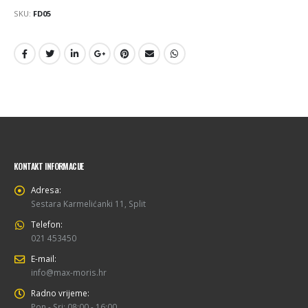
SKU:
FD05
KONTAKT INFORMACIJE
Adresa:
Sestara Karmelićanki 11, Split
Telefon:
021 453450
E-mail:
info@max-moris.hr
Radno vrijeme:
Pon - Sri: 08:00 - 16:00