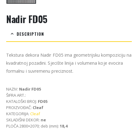
Nadir FD05
DESCRIPTION
Tekstura dekora Nadir FD05 ima geometrijsku kompoziciju na
kvadratnoj pozadini. Sjecište linija i volumena koje evocira
formalnu i suvremenu preciznost.
NAZIV:
Nadir FD05
ŠIFRA ART.:
KATALOŠKI BROJ:
FD05
PROIZVOĐAČ:
Cleaf
KATEGORIJA:
Cleaf
SKLADIŠNI DEKOR:
ne
PLOČA 2800×2070; deb (mm):
18,4