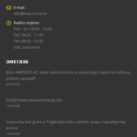
E-mail:
info@max-moris.hr
Radno vrijeme:
Pon - Sri: 08:00 - 16:00
Čet: 08:00 - 17:00
Pet: 08:00 - 15:00
Sub: zatvoreno
ZADNJE S BLOGA
Blum AMPEROS AC: Kako sakriti utičnice u namještaju i riješiti se kablova
jednom zauvijek?
20/07/2026
EGGER Dekorativna kolekcija 26+
13/07/2026
Inspiracija bez granica: Pogledajte kako Lamello spaja i najzahtjevnije
kutove
12/05/2026