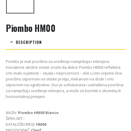
Piombo HM00
DESCRIPTION
Piombo je mat površina za uređenje namještaja i interijera.
Inovativne akrilne smole znače da dekor Piombo HM00 reflektira
vrlo malo svjetlosti – otuda i neprozirnost – dok u isto vrijeme čine
površinu otpornom na otiske prstiju, mekanom na dodir i vrlo
otpornom na ogrebotine. Ovo je sofisticirana i usklađena površina
za namještaj i uređenje interijera, a može se koristiti u okomitoj ili
horizontalnoj primjeni.
NAZIV:
Piombo HM00 Bianco
ŠIFRA ART.:
KATALOŠKI BROJ:
HM00
PROIZVOĐAČ:
Cleaf