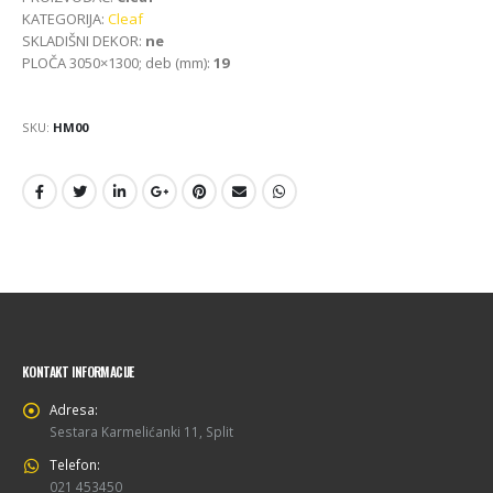
KATEGORIJA:
Cleaf
SKLADIŠNI DEKOR:
ne
PLOČA 3050×1300; deb (mm):
19
SKU:
HM00
KONTAKT INFORMACIJE
Adresa:
Sestara Karmelićanki 11, Split
Telefon:
021 453450