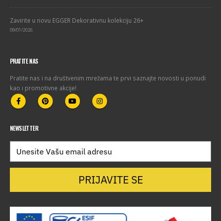
Zavirite u novu EGGER Dekorativnu kolekciju 26+
09/01/2026
PRATITE NAS
Pratite nas i na društvenim mrežama te prvi saznajte novosti u ponudi
kao i promotivne akcije!
NEWSLETTER
PRIJAVITE SE