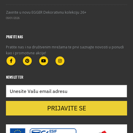
Zavirite u novu EGGER Dekorativnu kolekciju 26+
09/01/2026
PRATITE NAS
Pratite nas i na društvenim mrežama te prvi saznajte novosti u ponudi
kao i promotivne akcije!
NEWSLETTER
PRIJAVITE SE