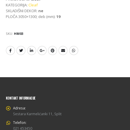
KATEGORIJA:
Cleaf
SKLADIŠNI DEKOR:
ne
PLOČA 3050×1300; deb (mm):
19
SKU:
HM03
KONTAKT INFORMACIJE
Adresa:
Sestara Karmelićanki 11, Split
Telefon:
021 453450