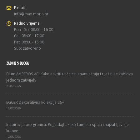
E-mail:
info@max-moris.hr
Radno vrijeme:
Pon - Sri: 08:00 - 16:00
Čet: 08:00 - 17:00
Pet: 08:00 - 15:00
Sub: zatvoreno
ZADNJE S BLOGA
Blum AMPEROS AC: Kako sakriti utičnice u namještaju i riješiti se kablova
jednom zauvijek?
20/07/2026
EGGER Dekorativna kolekcija 26+
13/07/2026
Inspiracija bez granica: Pogledajte kako Lamello spaja i najzahtjevnije
kutove
12/05/2026