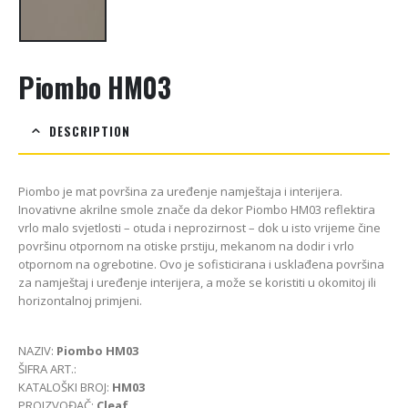
Piombo HM03
DESCRIPTION
Piombo je mat površina za uređenje namještaja i interijera.
Inovativne akrilne smole znače da dekor Piombo HM03 reflektira
vrlo malo svjetlosti – otuda i neprozirnost – dok u isto vrijeme čine
površinu otpornom na otiske prstiju, mekanom na dodir i vrlo
otpornom na ogrebotine. Ovo je sofisticirana i usklađena površina
za namještaj i uređenje interijera, a može se koristiti u okomitoj ili
horizontalnoj primjeni.
NAZIV:
Piombo HM03
ŠIFRA ART.:
KATALOŠKI BROJ:
HM03
PROIZVOĐAČ:
Cleaf