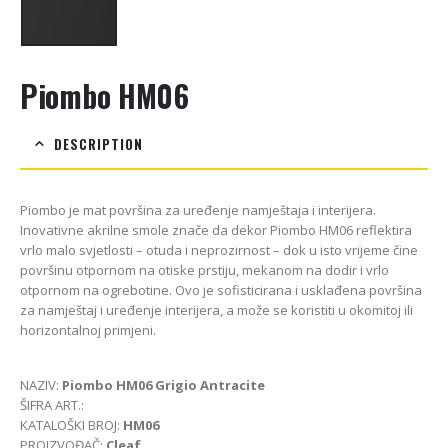
Piombo HM06
DESCRIPTION
Piombo je mat površina za uređenje namještaja i interijera.
Inovativne akrilne smole znače da dekor Piombo HM06 reflektira
vrlo malo svjetlosti – otuda i neprozirnost – dok u isto vrijeme čine
površinu otpornom na otiske prstiju, mekanom na dodir i vrlo
otpornom na ogrebotine. Ovo je sofisticirana i usklađena površina
za namještaj i uređenje interijera, a može se koristiti u okomitoj ili
horizontalnoj primjeni.
NAZIV:
Piombo HM06 Grigio Antracite
ŠIFRA ART.:
KATALOŠKI BROJ:
HM06
PROIZVOĐAČ:
Cleaf