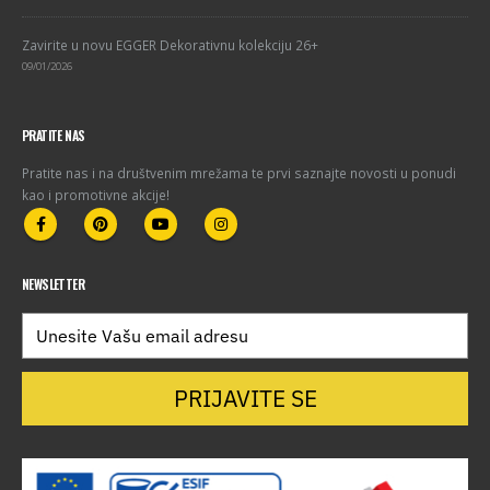
Zavirite u novu EGGER Dekorativnu kolekciju 26+
09/01/2026
PRATITE NAS
Pratite nas i na društvenim mrežama te prvi saznajte novosti u ponudi
kao i promotivne akcije!
NEWSLETTER
PRIJAVITE SE