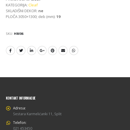
KATEGORIJA:
Cleaf
SKLADIŠNI DEKOR:
ne
PLOČA 3050×1300; deb (mm):
19
SKU:
HM06
KONTAKT INFORMACIJE
Adresa:
Sestara Karmelićanki 11, Split
Telefon:
021 453450