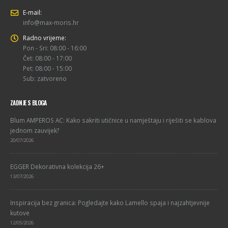
E-mail:
info@max-moris.hr
Radno vrijeme:
Pon - Sri: 08:00 - 16:00
Čet: 08:00 - 17:00
Pet: 08:00 - 15:00
Sub: zatvoreno
ZADNJE S BLOGA
Blum AMPEROS AC: Kako sakriti utičnice u namještaju i riješiti se kablova
jednom zauvijek?
20/07/2026
EGGER Dekorativna kolekcija 26+
13/07/2026
Inspiracija bez granica: Pogledajte kako Lamello spaja i najzahtjevnije
kutove
12/05/2026