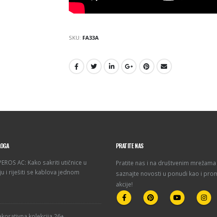
SKU:
FA33A
LOGA
PRATITE NAS
ROS AC: Kako sakriti utičnice u
Pratite nas i na društvenim mrežama 
u i riješiti se kablova jednom
saznajte novosti u ponudi kao i pro
akcije!
korativna kolekcija 26+