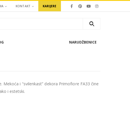
MA
KONTAKT
KARIJERE
OG
NARUDŽBENICE
e. Mekoća i “svilenkast” dekora Primofiore FA33 čine
o i estetski.