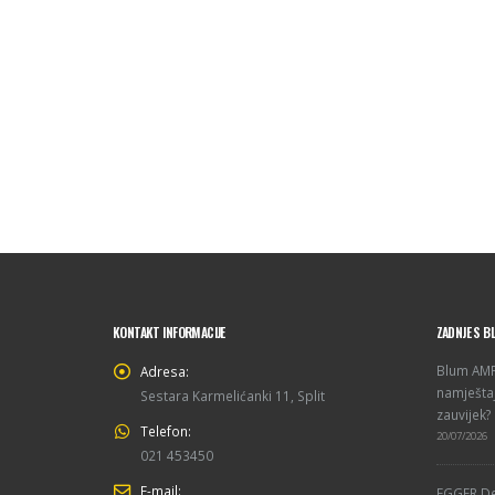
KONTAKT INFORMACIJE
ZADNJE S B
Blum AMPE
Adresa:
namještaj
Sestara Karmelićanki 11, Split
zauvijek?
Telefon:
20/07/2026
021 453450
E-mail:
EGGER De