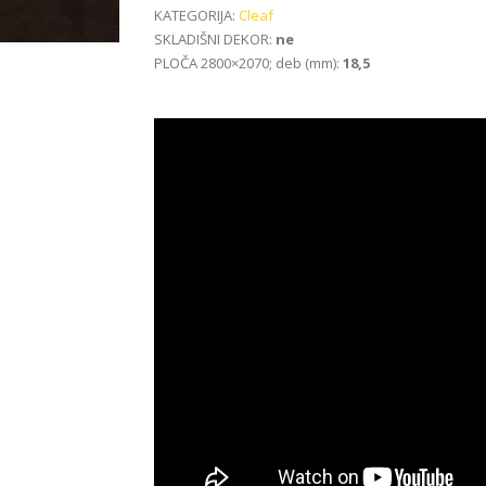
KATEGORIJA:
Cleaf
SKLADIŠNI DEKOR:
ne
PLOČA 2800×2070; deb (mm):
18,5