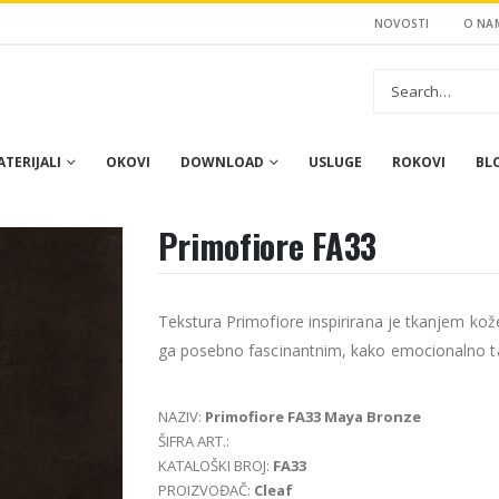
NOVOSTI
O NA
TERIJALI
OKOVI
DOWNLOAD
USLUGE
ROKOVI
BL
Primofiore FA33
Tekstura Primofiore inspirirana je tkanjem kož
ga posebno fascinantnim, kako emocionalno tak
NAZIV:
Primofiore FA33 Maya Bronze
ŠIFRA ART.:
KATALOŠKI BROJ:
FA33
PROIZVOĐAČ:
Cleaf