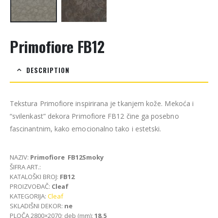
Primofiore FB12
DESCRIPTION
Tekstura Primofiore inspirirana je tkanjem kože. Mekoća i
“svilenkast” dekora Primofiore FB12 čine ga posebno
fascinantnim, kako emocionalno tako i estetski.
NAZIV:
Primofiore FB12Smoky
ŠIFRA ART.:
KATALOŠKI BROJ:
FB12
PROIZVOĐAČ:
Cleaf
KATEGORIJA:
Cleaf
SKLADIŠNI DEKOR:
ne
PLOČA 2800×2070; deb (mm):
18,5