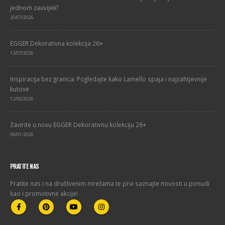
jednom zauvijek?
20/07/2026
EGGER Dekorativna kolekcija 26+
13/07/2026
Inspiracija bez granica: Pogledajte kako Lamello spaja i najzahtjevnije
kutove
12/05/2026
Zavirite u novu EGGER Dekorativnu kolekciju 26+
09/01/2026
PRATITE NAS
Pratite nas i na društvenim mrežama te prvi saznajte novosti u ponudi
kao i promotivne akcije!