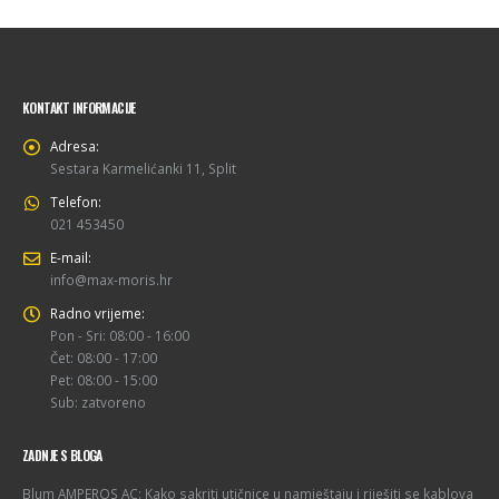
KONTAKT INFORMACIJE
Adresa:
Sestara Karmelićanki 11, Split
Telefon:
021 453450
E-mail:
info@max-moris.hr
Radno vrijeme:
Pon - Sri: 08:00 - 16:00
Čet: 08:00 - 17:00
Pet: 08:00 - 15:00
Sub: zatvoreno
ZADNJE S BLOGA
Blum AMPEROS AC: Kako sakriti utičnice u namještaju i riješiti se kablova