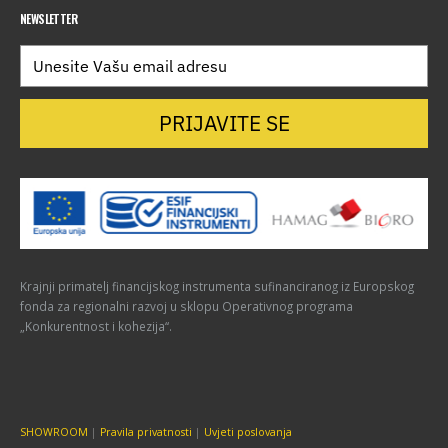
NEWSLETTER
PRIJAVITE SE
Krajnji primatelj financijskog instrumenta sufinanciranog iz Europskog
fonda za regionalni razvoj u sklopu Operativnog programa
„Konkurentnost i kohezija“.
SHOWROOM
|
Pravila privatnosti
|
Uvjeti poslovanja