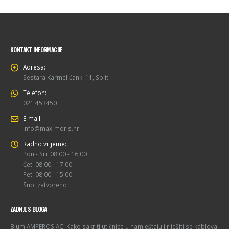
KONTAKT INFORMACIJE
Adresa:
Sestara Karmelićanki 11, Split
Telefon:
021 453450
E-mail:
info@max-moris.hr
Radno vrijeme:
Pon - Sri: 08:00 - 16:00
Čet: 08:00 - 17:00
Pet: 08:00 - 15:00
Sub: zatvoreno
ZADNJE S BLOGA
Blum AMPEROS AC: Kako sakriti utičnice u namještaju i riješiti se kablova