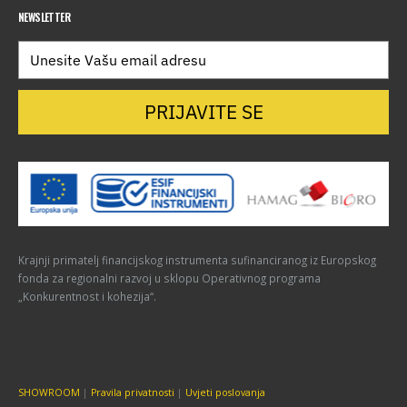
NEWSLETTER
PRIJAVITE SE
Krajnji primatelj financijskog instrumenta sufinanciranog iz Europskog
fonda za regionalni razvoj u sklopu Operativnog programa
„Konkurentnost i kohezija“.
SHOWROOM
|
Pravila privatnosti
|
Uvjeti poslovanja