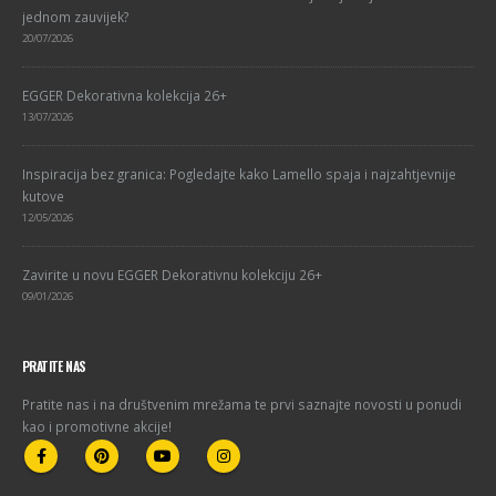
jednom zauvijek?
20/07/2026
EGGER Dekorativna kolekcija 26+
13/07/2026
Inspiracija bez granica: Pogledajte kako Lamello spaja i najzahtjevnije
kutove
12/05/2026
Zavirite u novu EGGER Dekorativnu kolekciju 26+
09/01/2026
PRATITE NAS
Pratite nas i na društvenim mrežama te prvi saznajte novosti u ponudi
kao i promotivne akcije!