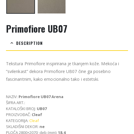
Primofiore UB07
DESCRIPTION
Tekstura Primofiore inspirirana je tkanjem kože. Mekoća i
“svilenkast” dekora Primofiore UB07 čine ga posebno
fascinantnim, kako emocionalno tako i estetski.
NAZIV:
Primofiore UB07 Arena
ŠIFRA ART.:
KATALOŠKI BROJ:
UB07
PROIZVOĐAČ:
Cleaf
KATEGORIJA:
Cleaf
SKLADIŠNI DEKOR:
ne
PLOČA 2800×2070; deb (mm):
18,4