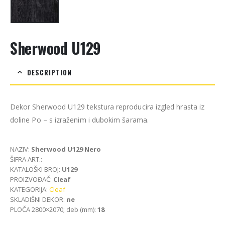
Sherwood U129
DESCRIPTION
Dekor Sherwood U129 tekstura reproducira izgled hrasta iz
doline Po – s izraženim i dubokim šarama.
NAZIV:
Sherwood U129 Nero
ŠIFRA ART.:
KATALOŠKI BROJ:
U129
PROIZVOĐAČ:
Cleaf
KATEGORIJA:
Cleaf
SKLADIŠNI DEKOR:
ne
PLOČA 2800×2070; deb (mm):
18