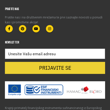
PRATITE NAS
Pratite nas i na društvenim mrežama te prvi saznajte novosti u ponudi
kao i promotivne akcije!
NEWSLETTER
PRIJAVITE SE
Krajnji primatelj financijskog instrumenta sufinanciranog iz Europskog