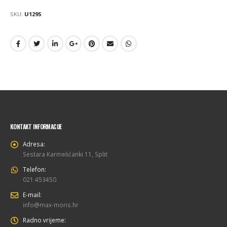
SKU:
U129S
KONTAKT INFORMACIJE
Adresa:
Sestara Karmelićanki 11, Split
Telefon:
021 453450
E-mail:
info@max-moris.hr
Radno vrijeme: