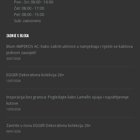
Pon - Sri: 08:00 - 16:00
Čet: 08:00 - 17:00
Pet: 08:00 - 15:00
Sub: zatvoreno
ZADNJE S BLOGA
Blum AMPEROS AC: Kako sakriti utičnice u namještaju i riješiti se kablova
jednom zauvijek?
20/07/2026
EGGER Dekorativna kolekcija 26+
13/07/2026
Inspiracija bez granica: Pogledajte kako Lamello spaja i najzahtjevnije
kutove
12/05/2026
Zavirite u novu EGGER Dekorativnu kolekciju 26+
09/01/2026