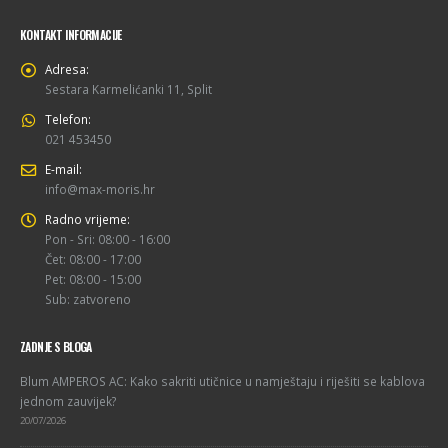
KONTAKT INFORMACIJE
Adresa:
Sestara Karmelićanki 11, Split
Telefon:
021 453450
E-mail:
info@max-moris.hr
Radno vrijeme:
Pon - Sri: 08:00 - 16:00
Čet: 08:00 - 17:00
Pet: 08:00 - 15:00
Sub: zatvoreno
ZADNJE S BLOGA
Blum AMPEROS AC: Kako sakriti utičnice u namještaju i riješiti se kablova
jednom zauvijek?
20/07/2026