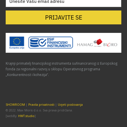
PRIJAVITE SE
Krajnji primatelj financijskog instrumenta sufinanciranog iz Europskog
fonda za regionalni razvoj u sklopu Operativnog programa
„Konkurentnost i kohezija“.
SHOWROOM
|
Pravila privatnosti
|
Uvjeti poslovanja
© 2022. Max Moris d.o.o. Sva prava pridržana.
[webBy:
HWT.studio
]