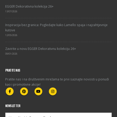
EGGER Dekorativna kolekcija 26+
13/07/2026
Inspiracija bez granica: Pogledajte kako Lamello spaja i najzahtjevnije
kutove
12/05/2026
Zavirite u novu EGGER Dekorativnu kolekciju 26+
09/01/2026
PRATITE NAS
Pratite nas i na društvenim mrežama te prvi saznajte novosti u ponudi
kao i promotivne akcije!
NEWSLETTER