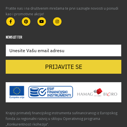
Pratite nas i na društvenim mrežama te prvi saznajte novosti u ponudi
kao i promotivne akcije!
NEWSLETTER
PRIJAVITE SE
Krajnji primatelj financijskog instrumenta sufinanciranog iz Europskog
fonda za regionalni razvoj u sklopu Operativnog programa
„Konkurentnost i kohezija“.