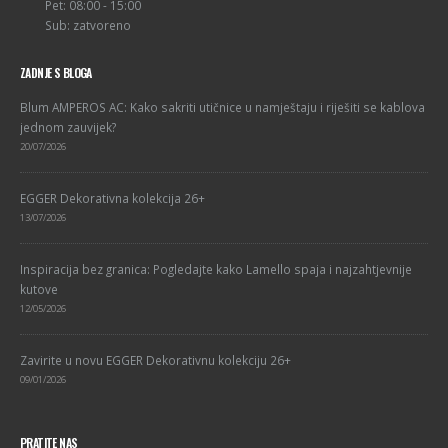
Pet: 08:00 - 15:00
Sub: zatvoreno
ZADNJE S BLOGA
Blum AMPEROS AC: Kako sakriti utičnice u namještaju i riješiti se kablova
jednom zauvijek?
20/07/2026
EGGER Dekorativna kolekcija 26+
13/07/2026
Inspiracija bez granica: Pogledajte kako Lamello spaja i najzahtjevnije
kutove
12/05/2026
Zavirite u novu EGGER Dekorativnu kolekciju 26+
09/01/2026
PRATITE NAS