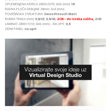
OPLEMENJENA IVERICA 2800×2070; deb (mm):
18
RADNA PLOČA DEBLJINE 38mm; šxd (mm):
POVRŠINSKA STRUKTURA:
Smoothtouch Matt
RUBNA TRAKA (mm):
0,8/23, 0,8/43,
2/28 – do isteka zaliha,
2/43
LAMINAT 2800×1310; deb (mm) – NA UPIT:
0,8
ZIDNI PANEL:
na upit