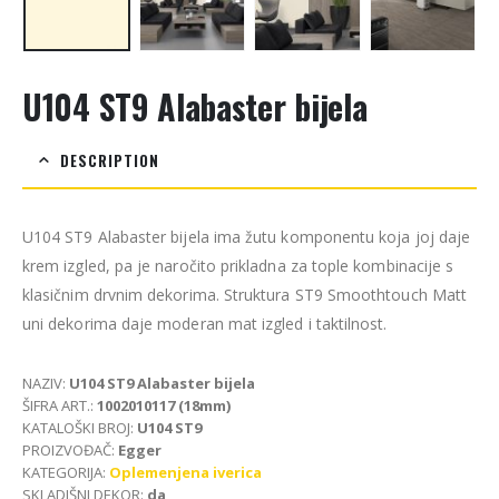
U104 ST9 Alabaster bijela
DESCRIPTION
U104 ST9 Alabaster bijela ima žutu komponentu koja joj daje
krem izgled, pa je naročito prikladna za tople kombinacije s
klasičnim drvnim dekorima. Struktura ST9 Smoothtouch Matt
uni dekorima daje moderan mat izgled i taktilnost.
NAZIV:
U104 ST9 Alabaster bijela
ŠIFRA ART.:
1002010117 (18mm)
KATALOŠKI BROJ:
U104 ST9
PROIZVOĐAČ:
Egger
KATEGORIJA:
Oplemenjena iverica
SKLADIŠNI DEKOR:
da