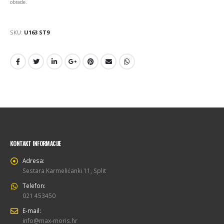
obrade.
SKU:
U163 ST9
KONTAKT INFORMACIJE
Adresa:
Sestara Karmelićanki 11, Split
Telefon:
021 453450
E-mail:
info@max-moris.hr