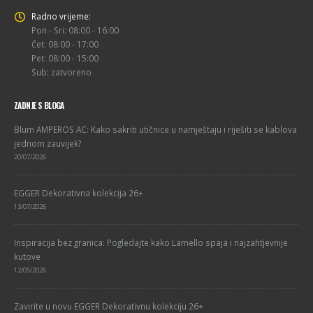
Radno vrijeme:
Pon - Sri: 08:00 - 16:00
Čet: 08:00 - 17:00
Pet: 08:00 - 15:00
Sub: zatvoreno
ZADNJE S BLOGA
Blum AMPEROS AC: Kako sakriti utičnice u namještaju i riješiti se kablova
jednom zauvijek?
20/07/2026
EGGER Dekorativna kolekcija 26+
13/07/2026
Inspiracija bez granica: Pogledajte kako Lamello spaja i najzahtjevnije
kutove
12/05/2026
Zavirite u novu EGGER Dekorativnu kolekciju 26+