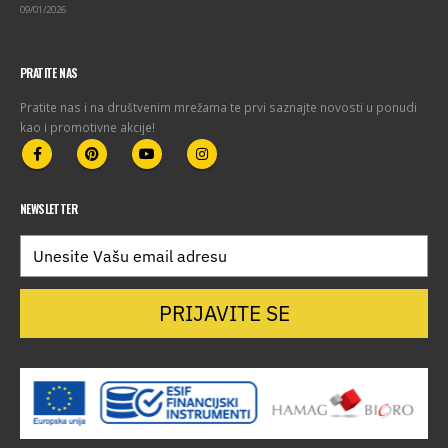
09/01/2026
PRATITE NAS
Pratite nas i na društvenim mrežama te prvi saznajte novosti u ponudi
kao i promotivne akcije!
NEWSLETTER
PRIJAVITE SE