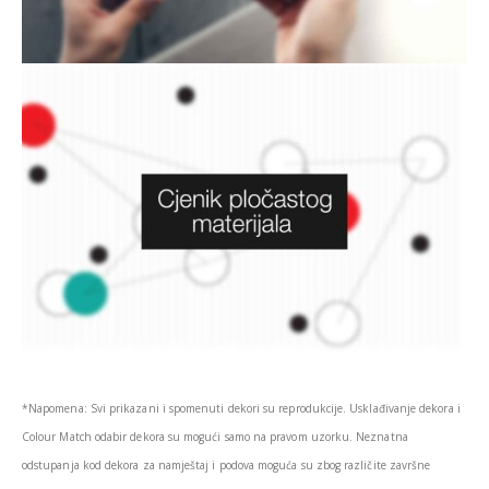
*Napomena: Svi prikazani i spomenuti dekori su reprodukcije. Usklađivanje dekora i
Colour Match odabir dekora su mogući samo na pravom uzorku. Neznatna
odstupanja kod dekora za namještaj i podova moguća su zbog različite završne