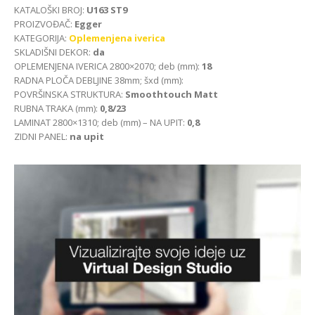
KATALOŠKI BROJ:
U163 ST9
PROIZVOĐAČ:
Egger
KATEGORIJA:
Oplemenjena iverica
SKLADIŠNI DEKOR:
da
OPLEMENJENA IVERICA 2800×2070; deb (mm):
18
RADNA PLOČA DEBLJINE 38mm; šxd (mm):
POVRŠINSKA STRUKTURA:
Smoothtouch Matt
RUBNA TRAKA (mm):
0,8/23
LAMINAT 2800×1310; deb (mm) – NA UPIT:
0,8
ZIDNI PANEL:
na upit