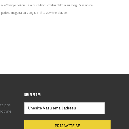
Usklađivanje dekora i Colour Match odabir dekora su mogući samo na
podova moguća su zbog različite završne obrade.
NEWSLETTER
te prvi
motivne
PRIJAVITE SE