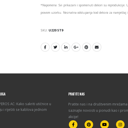
*Napomena: Svi prikazani i spomenuti dekori su reprodukcije. 
pravom uzorku. Neznatna odstupanja kod dekora za namještaj i 
SKU:
U220 ST9
LOGA
PRATITE NAS
ROS AC: Kako sakriti utičnice u
Pratite nas i na društvenim mrežama 
u i riješiti se kablova jednom
saznajte novosti u ponudi kao i pro
akcije!