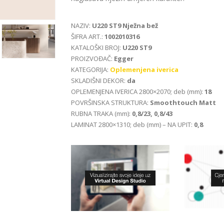
NAZIV:
U220 ST9 Nježna bež
ŠIFRA ART.:
1002010316
KATALOŠKI BROJ:
U220 ST9
PROIZVOĐAČ:
Egger
KATEGORIJA:
Oplemenjena iverica
SKLADIŠNI DEKOR:
da
OPLEMENJENA IVERICA 2800×2070; deb (mm):
18
POVRŠINSKA STRUKTURA:
Smoothtouch Matt
RUBNA TRAKA (mm):
0,8/23, 0,8/43
LAMINAT 2800×1310; deb (mm) – NA UPIT:
0,8