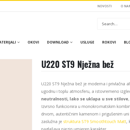
NOVOSTI
O NA
TERIJALI
OKOVI
DOWNLOAD
USLUGE
ROKOVI
BL
U220 ST9 Nježna bež
U220 ST9 Nježna bež je moderna i privlačna alter
ugodnu i toplu atmosferu, a istovremeno izgl
neutralnosti, lako se uklapa u sve stilove
Izvrsno funkcionira u monokromatskim kombina
drvom, autentičnim kamenom i prigušenim uni 
zaslužna je
struktura ST9 Smoothtouch Matt
,
naglašava njezin umjeren karakter.