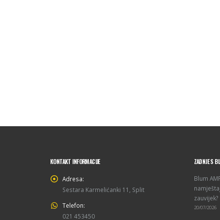
KONTAKT INFORMACIJE
ZADNJE S B
Blum AMPE
Adresa:
namještaj
Sestara Karmelićanki 11, Split
zauvijek?
Telefon:
20/07/2026
021 453450