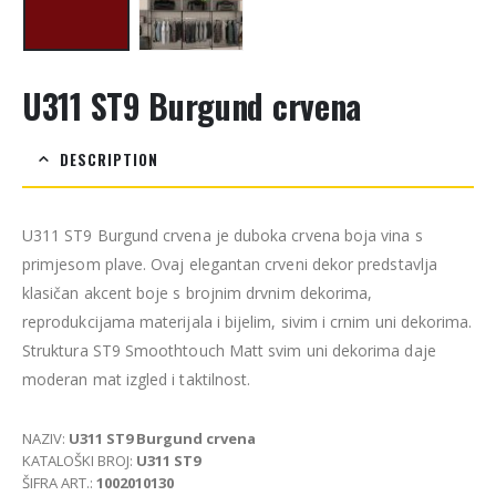
U311 ST9 Burgund crvena
DESCRIPTION
U311 ST9 Burgund crvena je duboka crvena boja vina s
primjesom plave. Ovaj elegantan crveni dekor predstavlja
klasičan akcent boje s brojnim drvnim dekorima,
reprodukcijama materijala i bijelim, sivim i crnim uni dekorima.
Struktura ST9 Smoothtouch Matt svim uni dekorima daje
moderan mat izgled i taktilnost.
NAZIV:
U311 ST9 Burgund crvena
KATALOŠKI BROJ:
U311 ST9
ŠIFRA ART.:
1002010130