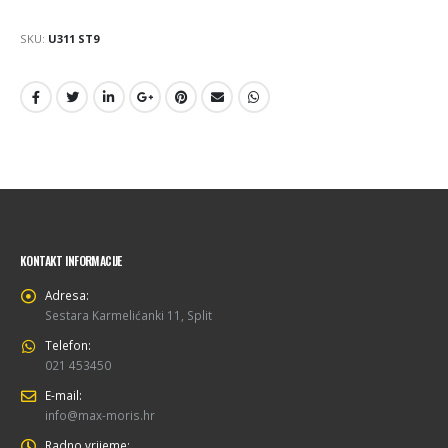
SKU:
U311 ST9
KONTAKT INFORMACIJE
Adresa:
Sestara Karmelićanki 11, Split
Telefon:
021 453450
E-mail:
info@max-moris.hr
Radno vrijeme: