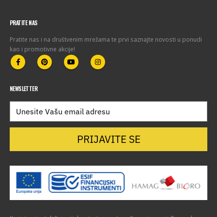
PRATITE NAS
Pratite nas i na društvenim mrežama te prvi saznajte novosti u ponudi
kao i promotivne akcije!
NEWSLETTER
PRIJAVITE SE