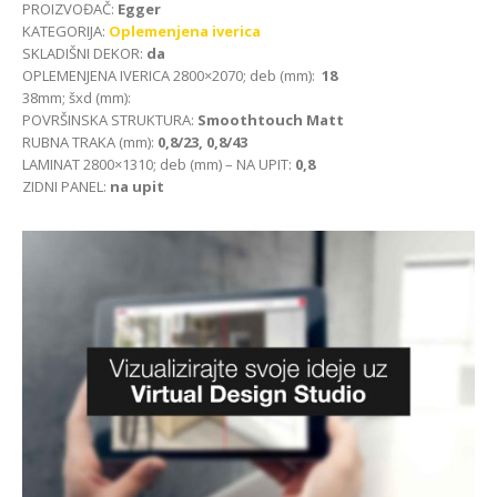
PROIZVOĐAČ:
Egger
KATEGORIJA:
Oplemenjena iverica
SKLADIŠNI DEKOR:
da
OPLEMENJENA IVERICA 2800×2070; deb (mm):
18
38mm; šxd (mm):
POVRŠINSKA STRUKTURA:
Smoothtouch Matt
RUBNA TRAKA (mm):
0,8/23, 0,8/43
LAMINAT 2800×1310; deb (mm) – NA UPIT:
0,8
ZIDNI PANEL:
na upit