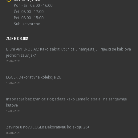
Pon - Sri: 08:00 - 16:00
Čet: 08:00 - 17:00
Pet: 08:00 - 15:00
Sub: zatvoreno
ZADNJE S BLOGA
Blum AMPEROS AC: Kako sakriti utičnice u namještaju i riješiti se kablova
jednom zauvijek?
20/07/2026
EGGER Dekorativna kolekcija 26+
13/07/2026
Inspiracija bez granica: Pogledajte kako Lamello spaja i najzahtjevnije
kutove
12/05/2026
Zavirite u novu EGGER Dekorativnu kolekciju 26+
09/01/2026