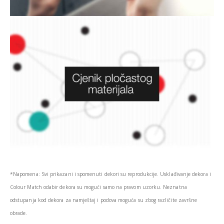
*Napomena: Svi prikazani i spomenuti dekori su reprodukcije. Usklađivanje dekora i
Colour Match odabir dekora su mogući samo na pravom uzorku. Neznatna
odstupanja kod dekora za namještaj i podova moguća su zbog različite završne
obrade.