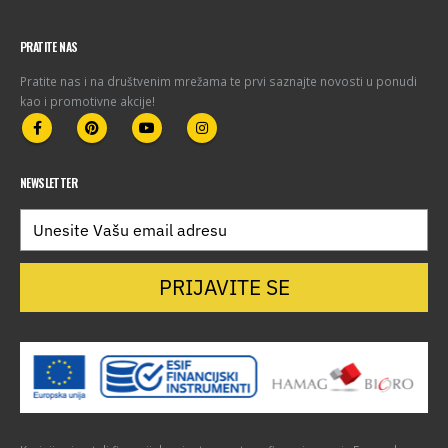
PRATITE NAS
Pratite nas i na društvenim mrežama te prvi saznajte novosti u ponudi
kao i promotivne akcije!
NEWSLETTER
PRIJAVITE SE