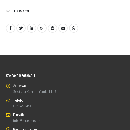
SKU:
U325 ST9
KONTAKT INFORMACIJE
Adresa:
Sestara Karmelićanki 11, Split
Telefon:
021 453450
E-mail:
info@max-moris.hr
Radno vrijeme: