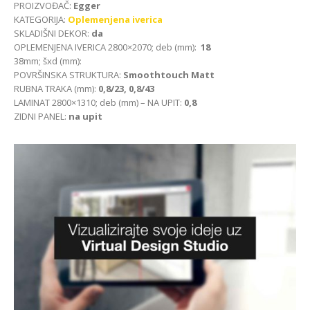
PROIZVOĐAČ:
Egger
KATEGORIJA:
Oplemenjena iverica
SKLADIŠNI DEKOR:
da
OPLEMENJENA IVERICA 2800×2070; deb (mm):
18
38mm; šxd (mm):
POVRŠINSKA STRUKTURA:
Smoothtouch Matt
RUBNA TRAKA (mm):
0,8/23, 0,8/43
LAMINAT 2800×1310; deb (mm) – NA UPIT:
0,8
ZIDNI PANEL:
na upit