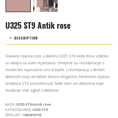
U325 ST9 Antik rose
DESCRIPTION
Sivkasta nijansa roze u dekoru U325 ST9 Antik Rose odlično
se uklapa sa sivim nijansama. Omiljene su i kombinacije s
modernim nijansama crne ili bijele. U kombinaciji s drvnim
dekorom ovaj uni dekor donosi elegantnu ženstvenu nijansu.
Struktura ST9 Smoothtouch Matt svim uni dekorima daje
moderan mat izgled i taktilnost.
NAZIV:
U325 ST9 Antik rose
KATALOŠKI BROJ:
U325 ST9
ŠIFRA ART.:
1002010133