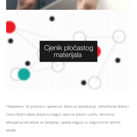
*Napomena: Svi prikazani i spomenuti dekori su reprodukcije. Usklađivanje dekora i
Colour Match odabir dekora su mogući samo na pravom uzorku. Neznatna
odstupanja kod dekora za namještaj i podova moguća su zbog različite završne
obrade.