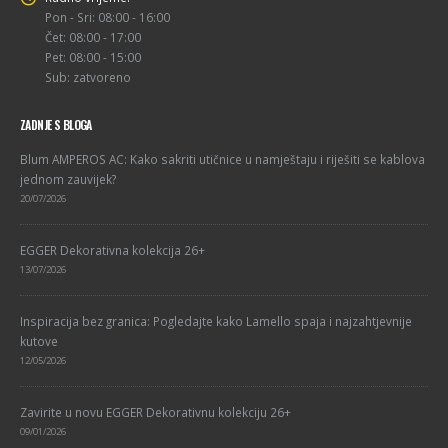
Pon - Sri: 08:00 - 16:00
Čet: 08:00 - 17:00
Pet: 08:00 - 15:00
Sub: zatvoreno
ZADNJE S BLOGA
Blum AMPEROS AC: Kako sakriti utičnice u namještaju i riješiti se kablova
jednom zauvijek?
20/07/2026
EGGER Dekorativna kolekcija 26+
13/07/2026
Inspiracija bez granica: Pogledajte kako Lamello spaja i najzahtjevnije
kutove
12/05/2026
Zavirite u novu EGGER Dekorativnu kolekciju 26+
09/01/2026