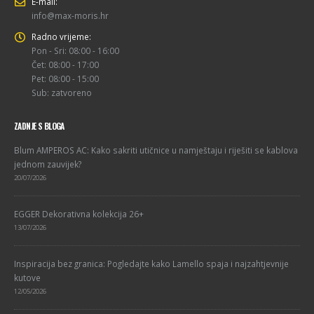
E-mail:
info@max-moris.hr
Radno vrijeme:
Pon - Sri: 08:00 - 16:00
Čet: 08:00 - 17:00
Pet: 08:00 - 15:00
Sub: zatvoreno
ZADNJE S BLOGA
Blum AMPEROS AC: Kako sakriti utičnice u namještaju i riješiti se kablova
jednom zauvijek?
20/07/2026
EGGER Dekorativna kolekcija 26+
13/07/2026
Inspiracija bez granica: Pogledajte kako Lamello spaja i najzahtjevnije
kutove
12/05/2026