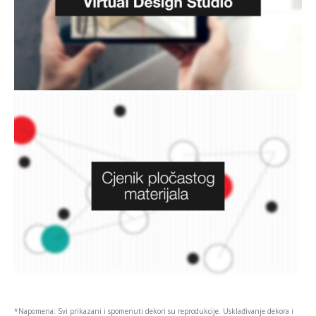
*Napomena: Svi prikazani i spomenuti dekori su reprodukcije. Usklađivanje dekora i