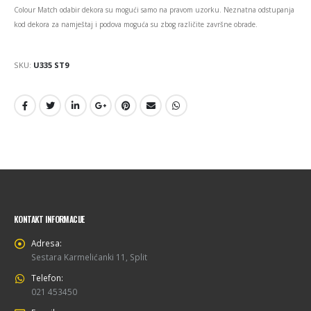
Colour Match odabir dekora su mogući samo na pravom uzorku. Neznatna odstupanja
kod dekora za namještaj i podova moguća su zbog različite završne obrade.
SKU:
U335 ST9
KONTAKT INFORMACIJE
Adresa:
Sestara Karmelićanki 11, Split
Telefon:
021 453450