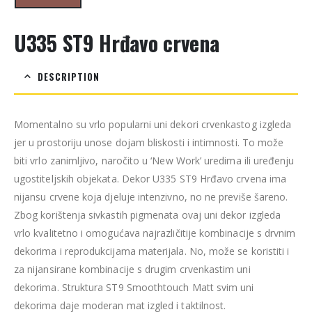
U335 ST9 Hrđavo crvena
DESCRIPTION
Momentalno su vrlo popularni uni dekori crvenkastog izgleda
jer u prostoriju unose dojam bliskosti i intimnosti. To može
biti vrlo zanimljivo, naročito u ‘New Work’ uredima ili uređenju
ugostiteljskih objekata. Dekor U335 ST9 Hrđavo crvena ima
nijansu crvene koja djeluje intenzivno, no ne previše šareno.
Zbog korištenja sivkastih pigmenata ovaj uni dekor izgleda
vrlo kvalitetno i omogućava najrazličitije kombinacije s drvnim
dekorima i reprodukcijama materijala. No, može se koristiti i
za nijansirane kombinacije s drugim crvenkastim uni
dekorima. Struktura ST9 Smoothtouch Matt svim uni
dekorima daje moderan mat izgled i taktilnost.