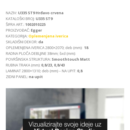
NAZIV:
U335 ST9 Hrđavo crvena
KATALOŠKI BROJ:
U335 ST9
ŠIFRA ART.:
1002010225
PROIZVOĐAČ:
Egger
KATEGORIJA:
Oplemenjena iverica
SKLADIŠNI DEKOR:
da
OPLEMENJENA IVERICA 2800×2070; deb (mm):
18
RADNA PLOČA DEBLJINE 38mm; šxd (mm):
POVRŠINSKA STRUKTURA:
Smoothtouch Matt
RUBNA TRAKA (mm):
0,8/23, 0,8/43
LAMINAT 2800×1310; deb (mm) – NA UPIT:
0,8
ZIDNI PANEL:
na upit