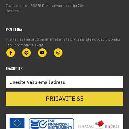
Zavirite u novu EGGER Dekorativnu kolekciju 26+
09/01/2026
PRATITE NAS
Pratite nas i na društvenim mrežama te prvi saznajte novosti u ponudi
kao i promotivne akcije!
NEWSLETTER
PRIJAVITE SE