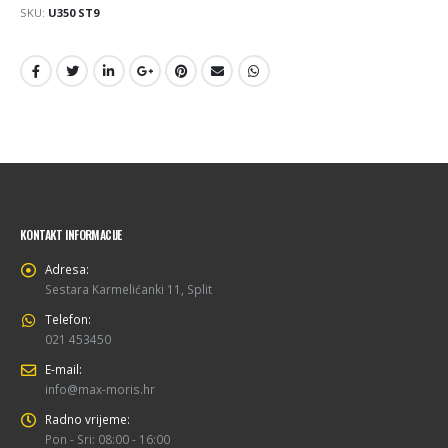
SKU:
U350 ST9
KONTAKT INFORMACIJE
Adresa:
Sestara Karmelićanki 11, Split
Telefon:
021 453450
E-mail:
info@max-moris.hr
Radno vrijeme:
Pon - Sri: 08:00 - 16:00