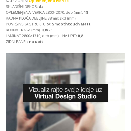
KATEGORIJA:
Oplemenjena iverica
SKLADIŠNI DEKOR:
da
OPLEMENJENA IVERICA 2800×2070; deb (mm):
18
RADNA PLOČA DEBLJINE 38mm; šxd (mm):
POVRŠINSKA STRUKTURA:
Smoothtouch Matt
RUBNA TRAKA (mm):
0,8/23
LAMINAT 2800×1310; deb (mm) – NA UPIT:
0,8
ZIDNI PANEL:
na upit