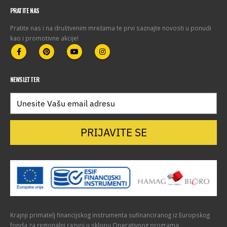
PRATITE NAS
Pratite nas i na društvenim mrežama te prvi saznajte novosti u ponudi
kao i promotivne akcije!
NEWSLETTER
PRIJAVITE SE
Krajnji primatelj financijskog instrumenta sufinanciranog iz Europskog
fonda za regionalni razvoj u sklopu Operativnog programa