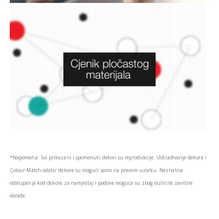
*Napomena: Svi prikazani i spomenuti dekori su reprodukcije. Usklađivanje dekora i
Colour Match odabir dekora su mogući samo na pravom uzorku. Neznatna
odstupanja kod dekora za namještaj i podova moguća su zbog različite završne
obrade.