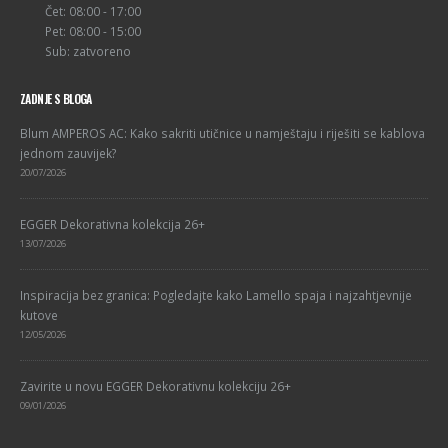
Čet: 08:00 - 17:00
Pet: 08:00 - 15:00
Sub: zatvoreno
ZADNJE S BLOGA
Blum AMPEROS AC: Kako sakriti utičnice u namještaju i riješiti se kablova
jednom zauvijek?
20/07/2026
EGGER Dekorativna kolekcija 26+
13/07/2026
Inspiracija bez granica: Pogledajte kako Lamello spaja i najzahtjevnije
kutove
12/05/2026
Zavirite u novu EGGER Dekorativnu kolekciju 26+
09/01/2026