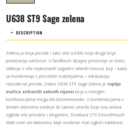
U638 ST9 Sage zelena
DESCRIPTION
Zelena je boja prirode i zato više od bilo koje druge boje
predstavlja održivost. U ‘biofilnom dizajnu’ prostorije se često
oblikuju s više nijansiranih zagasito zelenih tonova, koji – kada
se kombiniraju s prirodnim materijalima – odražavaju
raznolikost prirode. Dekor U638 ST9 Sage zelena je
toplija
inačica sivkastih zelenih nijansi
koje u mnogim
kombinacijama mogu biti bezvremenske. U kombinacijama s
drvnim dekorima srednje do tamno smeđe boje ova zelena
izgleda vrlo prirodno i elegantno. Struktura ST9 Smoothtouch
Matt svim uni dekorima daje moderan mat izgled i taktilnost.