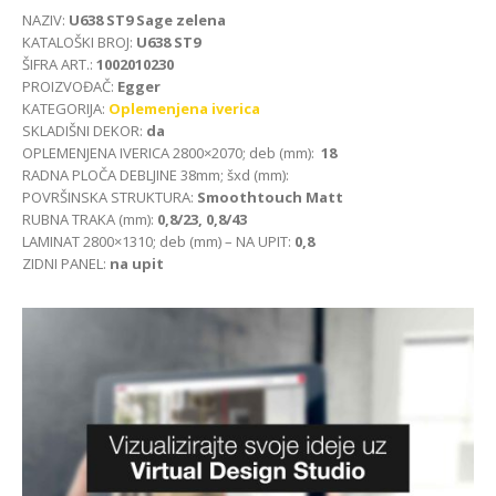
NAZIV:
U638 ST9 Sage zelena
KATALOŠKI BROJ:
U638 ST9
ŠIFRA ART.:
1002010230
PROIZVOĐAČ:
Egger
KATEGORIJA:
Oplemenjena iverica
SKLADIŠNI DEKOR:
da
OPLEMENJENA IVERICA 2800×2070; deb (mm):
18
RADNA PLOČA DEBLJINE 38mm; šxd (mm):
POVRŠINSKA STRUKTURA:
Smoothtouch Matt
RUBNA TRAKA (mm):
0,8/23, 0,8/43
LAMINAT 2800×1310; deb (mm) – NA UPIT:
0,8
ZIDNI PANEL:
na upit