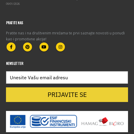
09/01/2026
PRATITE NAS
Pratite nas i na društvenim mrežama te prvi saznajte novosti u ponudi
kao i promotivne akcije!
NEWSLETTER
PRIJAVITE SE