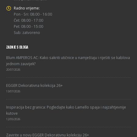
Radno vrijeme:
Pon - Sri: 08:00 - 16:00
Čet: 08:00 - 17:00
Pet: 08:00 - 15:00
Sub: zatvoreno
ZADNJE S BLOGA
Blum AMPEROS AC: Kako sakriti utičnice u namještaju i riješiti se kablova
jednom zauvijek?
20/07/2026
EGGER Dekorativna kolekcija 26+
13/07/2026
Inspiracija bez granica: Pogledajte kako Lamello spaja i najzahtjevnije
kutove
12/05/2026
Zavirite u novu EGGER Dekorativnu kolekciju 26+