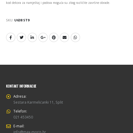
kod dekora za namještaj i podova moguća su zbog različite završne obrade.
SKU:
U638 ST9
KONTAKT INFORMACIJE
Adresa:
Sestara Karmelićanki 11, Split
Telefon:
021 453450
E-mail:
info@max-moris.hr