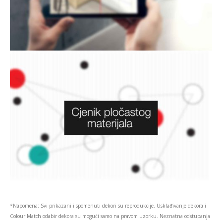
*Napomena: Svi prikazani i spomenuti dekori su reprodukcije. Usklađivanje dekora i
Colour Match odabir dekora su mogući samo na pravom uzorku. Neznatna odstupanja