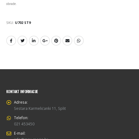
obrade.
SKU:
U702 ST9
KONTAKT INFORMACIJE
Adresa:
Sestara Karmelićanki 11, Split
Telefon:
021 453450
E-mail: