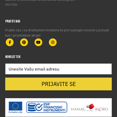
09/01/2026
PRATITE NAS
Pratite nas i na društvenim mrežama te prvi saznajte novosti u ponudi
kao i promotivne akcije!
NEWSLETTER
PRIJAVITE SE