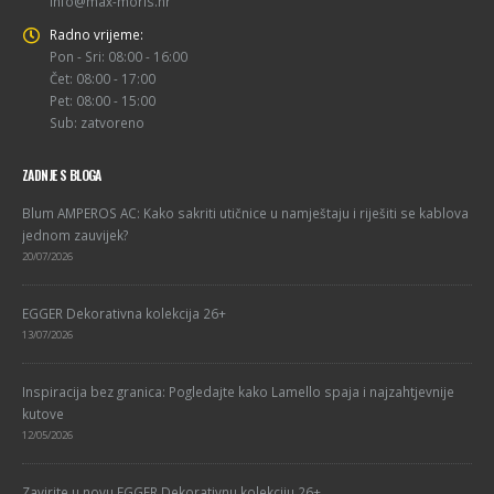
info@max-moris.hr
Radno vrijeme:
Pon - Sri: 08:00 - 16:00
Čet: 08:00 - 17:00
Pet: 08:00 - 15:00
Sub: zatvoreno
ZADNJE S BLOGA
Blum AMPEROS AC: Kako sakriti utičnice u namještaju i riješiti se kablova
jednom zauvijek?
20/07/2026
EGGER Dekorativna kolekcija 26+
13/07/2026
Inspiracija bez granica: Pogledajte kako Lamello spaja i najzahtjevnije
kutove
12/05/2026
Zavirite u novu EGGER Dekorativnu kolekciju 26+