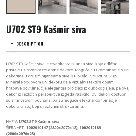
U702 ST9 Kašmir siva
DESCRIPTION
U702 ST9 Kašmir siva je crvenkasta nijansa sive, koja odlično
pristaje uz crvenkaste drvne dekore. Moguće su i kombinacije s uni
dekorima u drugim nijansama sive ili u bijeloj. Struktura ST89
Mineral Rock ovom uni dekoru daje vizualni i taktilni dojam
hrapave površine, čija elegancija proizlazi iz dubokog sjaja, pa ovaj
dekor iz različitih perspektiva izgleda različito. Ovi dekori dostupni
su s mnoštvom površina, pa su moguće efektne kombinacije
dekora u istoj boji s različnim strukturama.
NAZIV:
U702 ST9 Kašmir siva
ŠIFRA ART.:
1002010147 (2800x2070x18), 1002010189
(2800x2070x25)