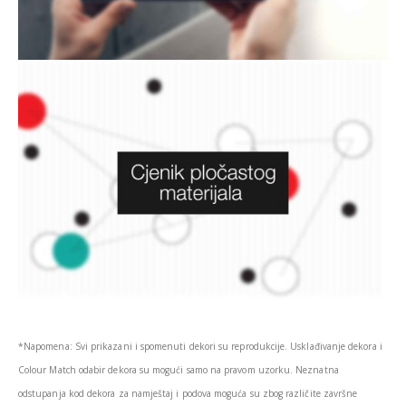
*Napomena: Svi prikazani i spomenuti dekori su reprodukcije. Usklađivanje dekora i
Colour Match odabir dekora su mogući samo na pravom uzorku. Neznatna
odstupanja kod dekora za namještaj i podova moguća su zbog različite završne