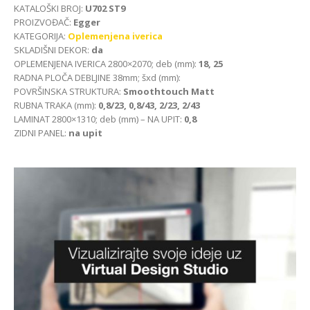
KATALOŠKI BROJ:
U702 ST9
PROIZVOĐAČ:
Egger
KATEGORIJA:
Oplemenjena iverica
SKLADIŠNI DEKOR:
da
OPLEMENJENA IVERICA 2800×2070; deb (mm):
18, 25
RADNA PLOČA DEBLJINE 38mm; šxd (mm):
POVRŠINSKA STRUKTURA:
Smoothtouch Matt
RUBNA TRAKA (mm):
0,8/23, 0,8/43, 2/23, 2/43
LAMINAT 2800×1310; deb (mm) – NA UPIT:
0,8
ZIDNI PANEL:
na upit