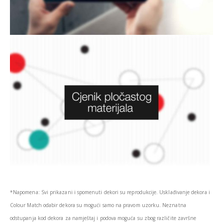
*Napomena: Svi prikazani i spomenuti dekori su reprodukcije. Usklađivanje dekora i
Colour Match odabir dekora su mogući samo na pravom uzorku. Neznatna
odstupanja kod dekora za namještaj i podova moguća su zbog različite završne