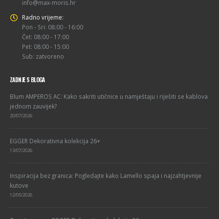
info@max-moris.hr
Radno vrijeme:
Pon - Sri: 08:00 - 16:00
Čet: 08:00 - 17:00
Pet: 08:00 - 15:00
Sub: zatvoreno
ZADNJE S BLOGA
Blum AMPEROS AC: Kako sakriti utičnice u namještaju i riješiti se kablova
jednom zauvijek?
20/07/2026
EGGER Dekorativna kolekcija 26+
13/07/2026
Inspiracija bez granica: Pogledajte kako Lamello spaja i najzahtjevnije
kutove
12/05/2026