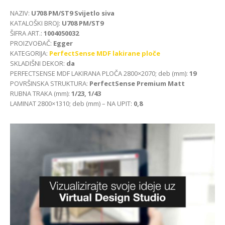
NAZIV:
U708 PM/ST9 Svijetlo siva
KATALOŠKI BROJ:
U708 PM/ST9
ŠIFRA ART.:
1004050032
PROIZVOĐAČ:
Egger
KATEGORIJA:
PerfectSense MDF lakirane ploče
SKLADIŠNI DEKOR:
da
PERFECTSENSE MDF LAKIRANA PLOČA 2800×2070; deb (mm):
19
POVRŠINSKA STRUKTURA:
PerfectSense Premium Matt
RUBNA TRAKA (mm):
1/23, 1/43
LAMINAT 2800×1310; deb (mm) – NA UPIT:
0,8