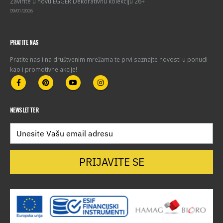
Zavirite u novu EGGER Dekorativnu kolekciju 26+
09/01/2026
PRATITE NAS
Pratite nas i na društvenim mrežama te prvi saznajte novosti u ponudi
kao i promotivne akcije!
NEWSLETTER
PRIJAVITE SE