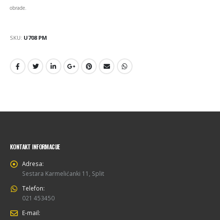
obrade.
SKU:
U708 PM
KONTAKT INFORMACIJE
Adresa:
Sestara Karmelićanki 11, Split
Telefon:
021 453450
E-mail: