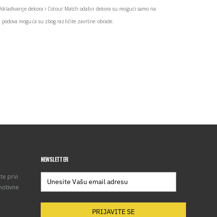
Usklađivanje dekora i Colour Match odabir dekora su mogući samo na
podova moguća su zbog različite završne obrade.
NEWSLETTER
te prvi
motivne
PRIJAVITE SE