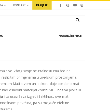
MA
KONTAKT
KARIJERE
OG
NARUDŽBENICE
nsa sive. Zbog svoje neutralnosti ima brojne
u različitim primjenama u uredskim prostorijama.
 Premium Matt ovom uni dekoru daje posebno mat
e kao osnovni materijal koristi MDF nosiva ploča ili
ju
i to usavršava izgled i taktilnost ove mat
s mnoštvom površina, pa su moguće efektne
ukturama.