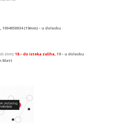
a,
1004050034 (19mm) – u dolasku
eb (mm):
18 – do isteka zaliha,
19 – u dolasku
m Matt