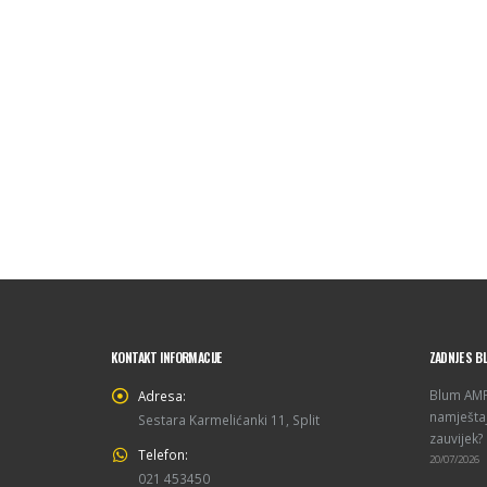
KONTAKT INFORMACIJE
ZADNJE S B
Blum AMPE
Adresa:
namještaj
Sestara Karmelićanki 11, Split
zauvijek?
Telefon:
20/07/2026
021 453450