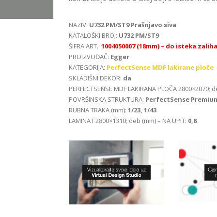
NAZIV:
U732 PM/ST9 Prašnjavo siva
KATALOŠKI BROJ:
U732 PM/ST9
ŠIFRA ART.:
1004050007
(18mm) – do isteka zalih
PROIZVOĐAČ:
Egger
KATEGORIJA:
PerfectSense MDF lakirane ploče
SKLADIŠNI DEKOR:
da
PERFECTSENSE MDF LAKIRANA PLOČA 2800×2070; d
POVRŠINSKA STRUKTURA:
PerfectSense Premiu
RUBNA TRAKA (mm):
1/23, 1/43
LAMINAT 2800×1310; deb (mm) – NA UPIT:
0,8