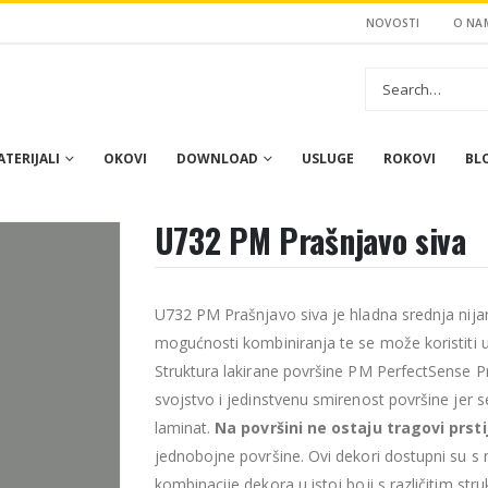
NOVOSTI
O NA
TERIJALI
OKOVI
DOWNLOAD
USLUGE
ROKOVI
BL
U732 PM Prašnjavo siva
U732 PM Prašnjavo siva je hladna srednja nija
mogućnosti kombiniranja te se može koristiti 
Struktura lakirane površine PM PerfectSense
svojstvo i jedinstvenu smirenost površine jer s
laminat.
Na površini ne ostaju tragovi prsti
jednobojne površine. Ovi dekori dostupni su 
kombinacije dekora u istoj boji s različitim str