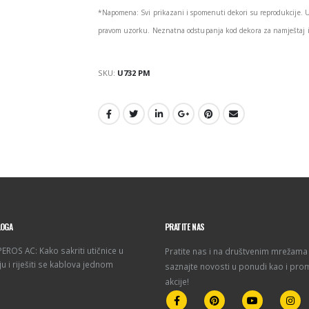
*Napomena: Svi prikazani i spomenuti dekori su reprodukcije. 
pravom uzorku. Neznatna odstupanja kod dekora za namještaj i 
SKU:
U732 PM
LOGA
PRATITE NAS
ROS AC: Kako sakriti utičnice u
Pratite nas i na društvenim mrežama 
u i riješiti se kablova jednom
saznajte novosti u ponudi kao i pro
akcije!