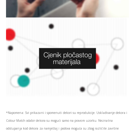
*Napomena: Svi prikazani i spomenuti dekori su reprodukcije. Usklađivanje dekora i
Colour Match odabir dekora su mogući samo na pravom uzorku. Neznatna
odstupanja kod dekora za namještaj i podova moguća su zbog različite završne