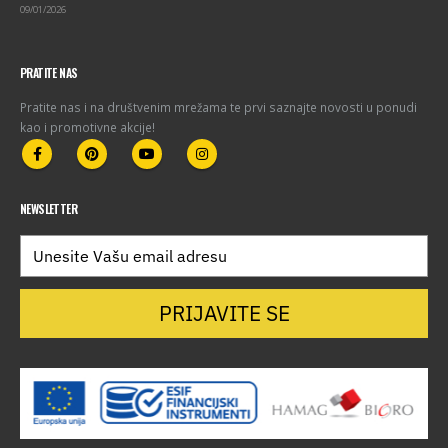
09/01/2026
PRATITE NAS
Pratite nas i na društvenim mrežama te prvi saznajte novosti u ponudi
kao i promotivne akcije!
NEWSLETTER
PRIJAVITE SE