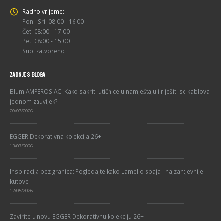
Radno vrijeme:
Pon - Sri: 08:00 - 16:00
Čet: 08:00 - 17:00
Pet: 08:00 - 15:00
Sub: zatvoreno
ZADNJE S BLOGA
Blum AMPEROS AC: Kako sakriti utičnice u namještaju i riješiti se kablova
jednom zauvijek?
20/07/2026
EGGER Dekorativna kolekcija 26+
13/07/2026
Inspiracija bez granica: Pogledajte kako Lamello spaja i najzahtjevnije
kutove
12/05/2026
Zavirite u novu EGGER Dekorativnu kolekciju 26+