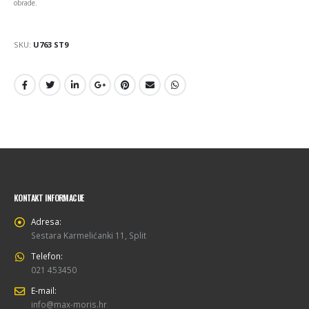
obrade.
SKU:
U763 ST9
KONTAKT INFORMACIJE
Adresa:
Sestara Karmelićanki 11, Split
Telefon:
021 453450
E-mail:
info@max-moris.hr