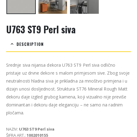
U763 ST9 Perl siva
DESCRIPTION
Srednje siva nijansa dekora U763 ST9 Perl siva odlično
pristaje uz drvne dekore s malom primjesom sive. Zbog svoje
neutralnosti hladna siva je prikladna za mnoštvo primjena i u
dizajn unosi dosljednost. Struktura ST76 Mineral Rough Matt
dekoru daje izgled grubog kamena, koji vizualno nije previše
dominantan i dekoru daje eleganciju – ne samo na radnim
pločama.
NAZIV:
U763 ST9 Perl siva
ŠIFRA ART.:
1002010155