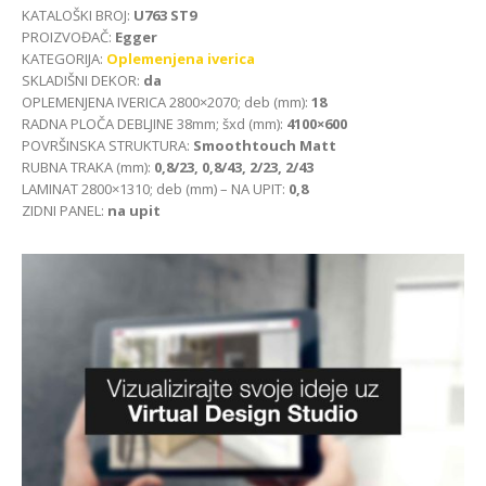
KATALOŠKI BROJ:
U763 ST9
PROIZVOĐAČ:
Egger
KATEGORIJA:
Oplemenjena iverica
SKLADIŠNI DEKOR:
da
OPLEMENJENA IVERICA 2800×2070; deb (mm):
18
RADNA PLOČA DEBLJINE 38mm; šxd (mm):
4100×600
POVRŠINSKA STRUKTURA:
Smoothtouch Matt
RUBNA TRAKA (mm):
0,8/23, 0,8/43, 2/23, 2/43
LAMINAT 2800×1310; deb (mm) – NA UPIT:
0,8
ZIDNI PANEL:
na upit