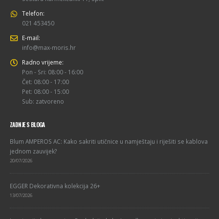
Telefon:
021 453450
E-mail:
info@max-moris.hr
Radno vrijeme:
Pon - Sri: 08:00 - 16:00
Čet: 08:00 - 17:00
Pet: 08:00 - 15:00
Sub: zatvoreno
ZADNJE S BLOGA
Blum AMPEROS AC: Kako sakriti utičnice u namještaju i riješiti se kablova
jednom zauvijek?
20/07/2026
EGGER Dekorativna kolekcija 26+
13/07/2026