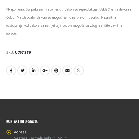
*Napomena: Svi prikazani i spomenuti dekori su reprodukcije. Usklađivanje dekora i
Colour Match odabir dekora su mogući samo na pravom uzorku. Neznatna
odstupanja kod dekora za namještaj i podova moguća su zbog različite završne
obrade.
SKU:
U767 ST9
KONTAKT INFORMACIJE
Adresa:
Sestara Karmelićanki 11, Split