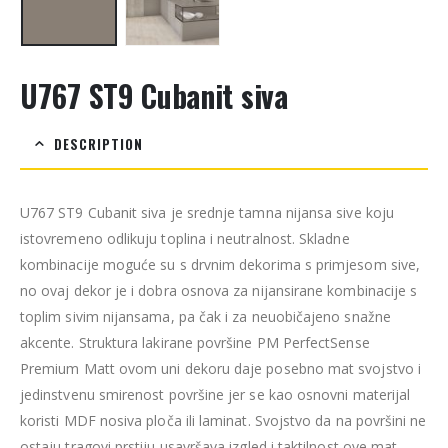
U767 ST9 Cubanit siva
DESCRIPTION
U767 ST9 Cubanit siva je srednje tamna nijansa sive koju
istovremeno odlikuju toplina i neutralnost. Skladne
kombinacije moguće su s drvnim dekorima s primjesom sive,
no ovaj dekor je i dobra osnova za nijansirane kombinacije s
toplim sivim nijansama, pa čak i za neuobičajeno snažne
akcente. Struktura lakirane površine PM PerfectSense
Premium Matt ovom uni dekoru daje posebno mat svojstvo i
jedinstvenu smirenost površine jer se kao osnovni materijal
koristi MDF nosiva ploča ili laminat. Svojstvo da na površini ne
ostaju tragovi prstiju usavršava izgled i taktilnost ove mat