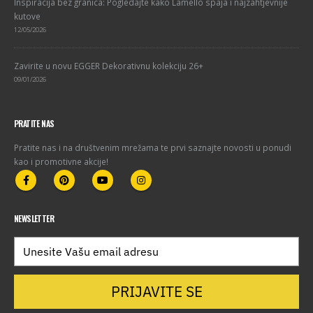
Inspiracija bez granica: Pogledajte kako Lamello spaja i najzahtjevnije
kutove
12/05/2026
Zavirite u novu EGGER Dekorativnu kolekciju 26+
09/01/2026
PRATITE NAS
Pratite nas i na društvenim mrežama te prvi saznajte novosti u ponudi
kao i promotivne akcije!
NEWSLETTER
PRIJAVITE SE