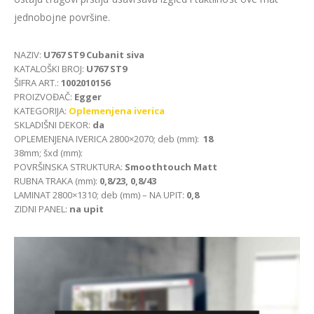
jednobojne površine.
NAZIV:
U767 ST9 Cubanit siva
KATALOŠKI BROJ:
U767 ST9
ŠIFRA ART.:
1002010156
PROIZVOĐAČ:
Egger
KATEGORIJA:
Oplemenjena iverica
SKLADIŠNI DEKOR:
da
OPLEMENJENA IVERICA 2800×2070; deb (mm):
18
38mm; šxd (mm):
POVRŠINSKA STRUKTURA:
Smoothtouch Matt
RUBNA TRAKA (mm):
0,8/23, 0,8/43
LAMINAT 2800×1310; deb (mm) – NA UPIT:
0,8
ZIDNI PANEL:
na upit