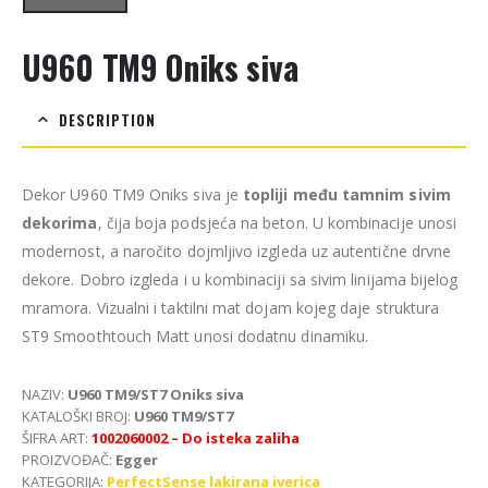
U960 TM9 Oniks siva
DESCRIPTION
Dekor U960 TM9 Oniks siva je
topliji među tamnim sivim
dekorima
, čija boja podsjeća na beton. U kombinacije unosi
modernost, a naročito dojmljivo izgleda uz autentične drvne
dekore. Dobro izgleda i u kombinaciji sa sivim linijama bijelog
mramora. Vizualni i taktilni mat dojam kojeg daje struktura
ST9 Smoothtouch Matt unosi dodatnu dinamiku.
NAZIV:
U960 TM9/ST7 Oniks siva
KATALOŠKI BROJ:
U960 TM9/ST7
ŠIFRA ART:
1002060002 – Do isteka zaliha
PROIZVOĐAČ:
Egger
KATEGORIJA:
PerfectSense lakirana iverica