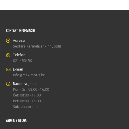
KONTAKT INFORMACIJE
Adresa:
Sestara Karmelićanki 11, Split
Telefon:
021 453450
E-mail:
info@max-moris.hr
Radno vrijeme:
Pon - Sri: 08:00 - 16:00
Čet: 08:00 - 17:00
Pet: 08:00 - 15:00
Sub: zatvoreno
ZADNJE S BLOGA