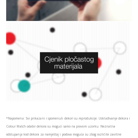
*Napomena: Svi prikazani i spomenuti dekori su reprodukcije. Usklađivanje dekora i
Colour Match odabir dekora su mogući samo na pravom uzorku. Neznatna
odstupanja kod dekora za namještaj i podova moguća su zbog različite završne