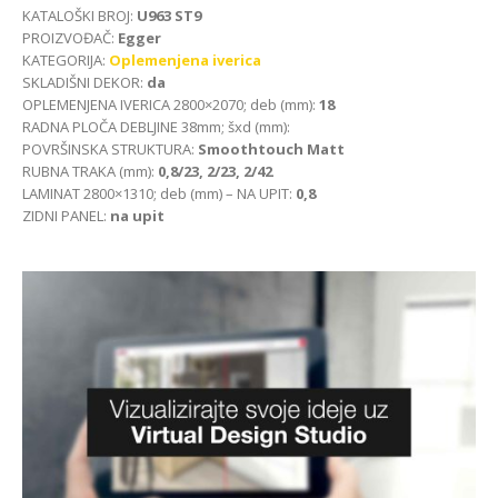
KATALOŠKI BROJ:
U963 ST9
PROIZVOĐAČ:
Egger
KATEGORIJA:
Oplemenjena iverica
SKLADIŠNI DEKOR:
da
OPLEMENJENA IVERICA 2800×2070; deb (mm):
18
RADNA PLOČA DEBLJINE 38mm; šxd (mm):
POVRŠINSKA STRUKTURA:
Smoothtouch Matt
RUBNA TRAKA (mm):
0,8/23, 2/23, 2/42
LAMINAT 2800×1310; deb (mm) – NA UPIT:
0,8
ZIDNI PANEL:
na upit