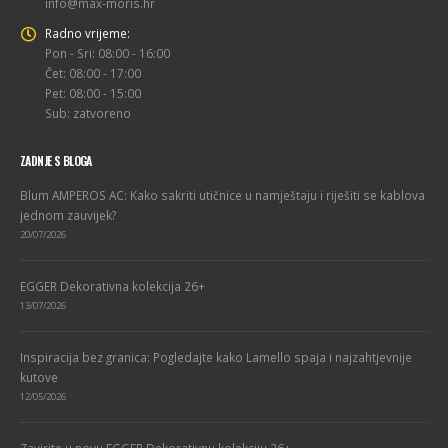
info@max-moris.hr
Radno vrijeme:
Pon - Sri: 08:00 - 16:00
Čet: 08:00 - 17:00
Pet: 08:00 - 15:00
Sub: zatvoreno
ZADNJE S BLOGA
Blum AMPEROS AC: Kako sakriti utičnice u namještaju i riješiti se kablova
jednom zauvijek?
20/07/2026
EGGER Dekorativna kolekcija 26+
13/07/2026
Inspiracija bez granica: Pogledajte kako Lamello spaja i najzahtjevnije
kutove
12/05/2026
Zavirite u novu EGGER Dekorativnu kolekciju 26+