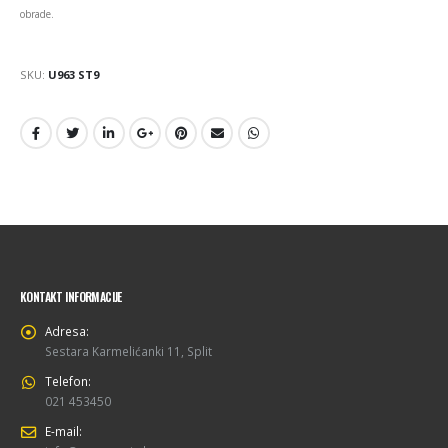
obrade.
SKU:
U963 ST9
KONTAKT INFORMACIJE
Adresa:
Sestara Karmelićanki 11, Split
Telefon:
021 453450
E-mail: