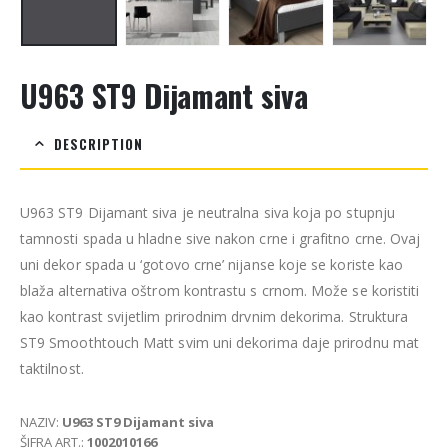
U963 ST9 Dijamant siva
DESCRIPTION
U963 ST9 Dijamant siva je neutralna siva koja po stupnju
tamnosti spada u hladne sive nakon crne i grafitno crne. Ovaj
uni dekor spada u ‘gotovo crne’ nijanse koje se koriste kao
blaža alternativa oštrom kontrastu s crnom. Može se koristiti
kao kontrast svijetlim prirodnim drvnim dekorima. Struktura
ST9 Smoothtouch Matt svim uni dekorima daje prirodnu mat
taktilnost.
NAZIV:
U963 ST9 Dijamant siva
ŠIFRA ART.:
1002010166