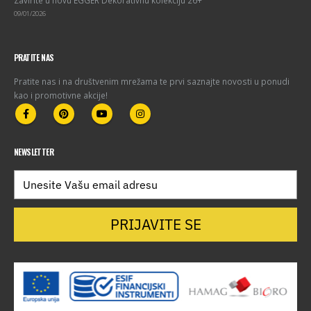
09/01/2026
PRATITE NAS
Pratite nas i na društvenim mrežama te prvi saznajte novosti u ponudi
kao i promotivne akcije!
NEWSLETTER
PRIJAVITE SE