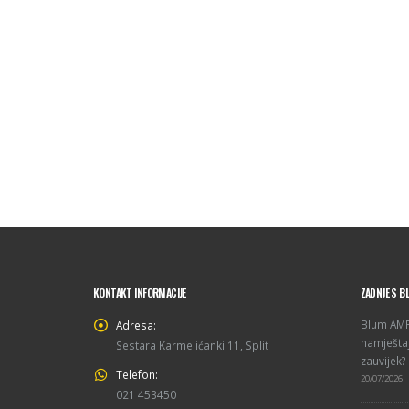
KONTAKT INFORMACIJE
ZADNJE S B
Blum AMPE
Adresa:
namještaj
Sestara Karmelićanki 11, Split
zauvijek?
Telefon:
20/07/2026
021 453450