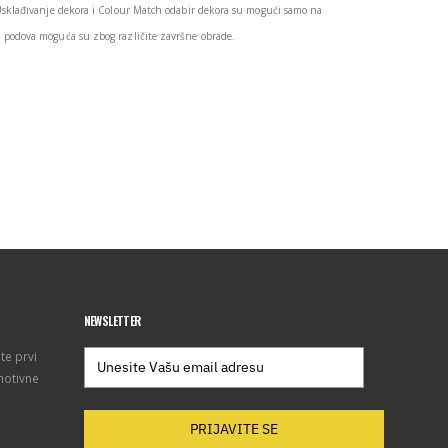
Usklađivanje dekora i Colour Match odabir dekora su mogući samo na
podova moguća su zbog različite završne obrade.
NEWSLETTER
te prvi
motivne
PRIJAVITE SE