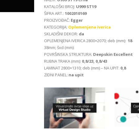
KATALOŠKI BROJ:
U999 ST19
ŠIFRA ART.:
1002010169
PROIZVOĐAČ:
Egger
KATEGORIJA:
Oplemenjena iverica
SKLADIŠNI DEKOR:
da
OPLEMENJENA IVERICA 2800×2070; deb (mm):
18
38mm; šxd (mm):
POVRŠINSKA STRUKTURA:
Deepskin Excellent
RUBNA TRAKA (mm):
0,8/23, 0,8/43
LAMINAT 2800×1310; deb (mm) – NA UPIT:
0,8
ZIDNI PANEL:
na upit