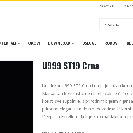
NOVOSTI
O NA
TERIJALI
OKOVI
DOWNLOAD
USLUGE
ROKOVI
BL
U999 ST19 Crna
Uni dekor U999 ST9 Crna i dalje je važan kontra
Markantan kontrast crne i bijele čak se češće 
koristi sve suptilnije, s prirodnim bijelim nijan
prirodno elegantnim drvnim dekorima. U kombi
Deepskin Excellent djeluje kao mat lakirana pov
NAZIV:
U999 ST19 Crna