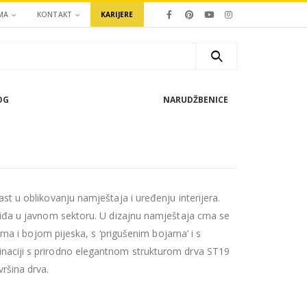
MA
KONTAKT
KARIJERE
OG
NARUDŽBENICE
st u oblikovanju namještaja i uređenju interijera.
viđa u javnom sektoru. U dizajnu namještaja crna se
sama i bojom pijeska, s ‘prigušenim bojama’ i s
naciji s prirodno elegantnom strukturom drva ST19
ršina drva.