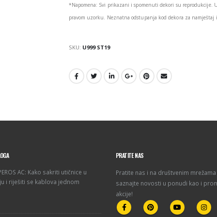
*Napomena: Svi prikazani i spomenuti dekori su reprodukcije. 
pravom uzorku. Neznatna odstupanja kod dekora za namještaj i 
SKU:
U999 ST19
LOGA
PRATITE NAS
ROS AC: Kako sakriti utičnice u
Pratite nas i na društvenim mrežama 
u i riješiti se kablova jednom
saznajte novosti u ponudi kao i pro
akcije!