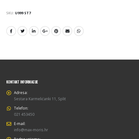
SKU:
U999 ST7
KONTAKT INFORMACIJE
Adresa:
Sestara Karmelićanki 11, Split
Telefon:
021 453450
E-mail:
info@max-moris.hr
Radno vrijeme: