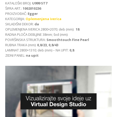
KATALOŠKI BROJ:
U999 ST7
ŠIFRA ART.:
1002010236
PROIZVOĐAČ:
Egger
KATEGORIJA:
Oplemenjena iverica
SKLADIŠNI DEKOR:
da
OPLEMENJENA IVERICA 2800×2070; deb (mm):
18
RADNA PLOČA DEBLJINE 38mm; šxd (mm):
POVRŠINSKA STRUKTURA:
Smoothtouch Fine Pearl
RUBNA TRAKA (mm):
0,8/23, 0,8/43
LAMINAT 2800×1310; deb (mm) – NA UPIT:
0,8
ZIDNI PANEL:
na upit