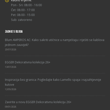
Pon - Sri: 08:00 - 16:00
Čet: 08:00 - 17:00
Pet: 08:00 - 15:00
Sub: zatvoreno
ZADNJE S BLOGA
Blum AMPEROS AC: Kako sakriti utičnice u namještaju i riješiti se kablova
jednom zauvijek?
20/07/2026
EGGER Dekorativna kolekcija 26+
13/07/2026
Inspiracija bez granica: Pogledajte kako Lamello spaja i najzahtjevnije
kutove
12/05/2026
Zavirite u novu EGGER Dekorativnu kolekciju 26+
09/01/2026