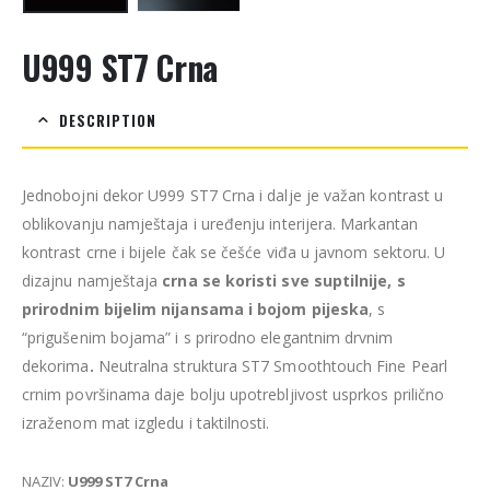
U999 ST7 Crna
DESCRIPTION
Jednobojni dekor U999 ST7 Crna i dalje je važan kontrast u
oblikovanju namještaja i uređenju interijera. Markantan
kontrast crne i bijele čak se češće viđa u javnom sektoru. U
dizajnu namještaja
crna se koristi sve suptilnije, s
prirodnim bijelim nijansama i bojom pijeska
, s
“prigušenim bojama” i s prirodno elegantnim drvnim
dekorima
.
Neutralna struktura ST7 Smoothtouch Fine Pearl
crnim površinama daje bolju upotrebljivost usprkos prilično
izraženom mat izgledu i taktilnosti.
NAZIV:
U999 ST7 Crna