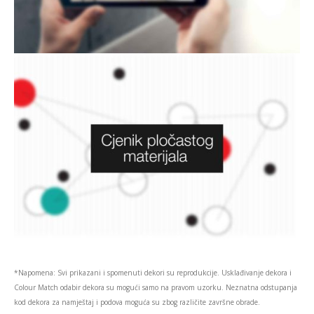
*Napomena: Svi prikazani i spomenuti dekori su reprodukcije. Usklađivanje dekora i
Colour Match odabir dekora su mogući samo na pravom uzorku. Neznatna odstupanja
kod dekora za namještaj i podova moguća su zbog različite završne obrade.