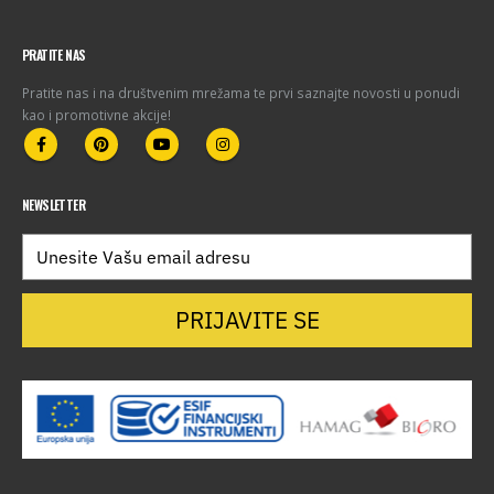
PRATITE NAS
Pratite nas i na društvenim mrežama te prvi saznajte novosti u ponudi
kao i promotivne akcije!
NEWSLETTER
PRIJAVITE SE