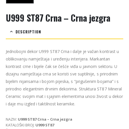
U999 ST87 Crna – Crna jezgra
DESCRIPTION
Jednobojni dekor U999 ST87 Crna i dalje je važan kontrast u
oblikovanju namještaja i uređenju interijera. Markantan
kontrast crne i bijele čak se češće viđa u javnom sektoru. U
dizajnu namještaja crna se koristi sve suptilnije, s prirodnim
bijelim nijansama i bojom pijeska, s “prigušenim bojama” i s
prirodno elegantnim drvnim dekorima. Struktura ST87 Mineral
Ceramic svojim mat i sjajnim elementima unosi živost u dekor
i daje mu izgled i taktilnost keramike.
NAZIV:
U999 ST87 Crna – Crna jezgra
KATALOŠKI BROJ:
U999 ST87