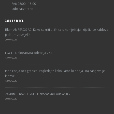
Pet: 08:00 - 15:00
Sub: zatvoreno
ZADNJE S BLOGA
Blum AMPEROS AC: Kako sakriti utičnice u namještaju i riješiti se kablova
jednom zauvijek?
20/07/2026
EGGER Dekorativna kolekcija 26+
13/07/2026
Inspiracija bez granica: Pogledajte kako Lamello spaja i najzahtjevnije
kutove
12/05/2026
Zavirite u novu EGGER Dekorativnu kolekciju 26+
09/01/2026