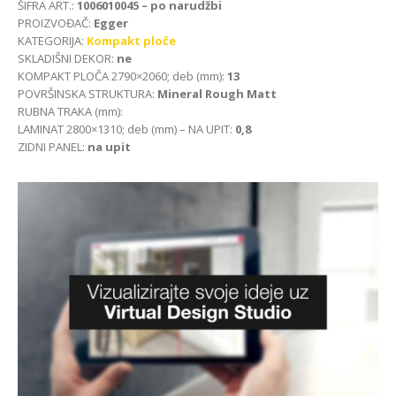
ŠIFRA ART.:
1006010045 – po narudžbi
PROIZVOĐAČ:
Egger
KATEGORIJA:
Kompakt ploče
SKLADIŠNI DEKOR:
ne
KOMPAKT PLOČA 2790×2060; deb (mm):
13
POVRŠINSKA STRUKTURA:
Mineral Rough Matt
RUBNA TRAKA (mm):
LAMINAT 2800×1310; deb (mm) – NA UPIT:
0,8
ZIDNI PANEL:
na upit