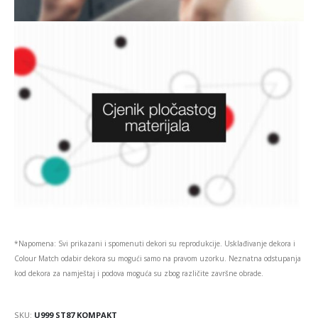
*Napomena: Svi prikazani i spomenuti dekori su reprodukcije. Usklađivanje dekora i
Colour Match odabir dekora su mogući samo na pravom uzorku. Neznatna odstupanja
kod dekora za namještaj i podova moguća su zbog različite završne obrade.
SKU:
U999 ST87 KOMPAKT