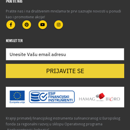
PRATITE NAS
Pratite nas i na društvenim mrežama te prvi saznajte novosti u ponudi
kao i promotivne akcije!
NEWSLETTER
PRIJAVITE SE
Krajnji primatelj financijskog instrumenta sufinanciranog iz Europskog
fonda za regionalni razvoj u sklopu Operativnog programa
„Konkurentnost i kohezija“.