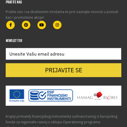
PRATITE NAS
Pratite nas i na društvenim mrežama te prvi saznajte novosti u ponudi
kao i promotivne akcije!
NEWSLETTER
PRIJAVITE SE
Krajnji primatelj financijskog instrumenta sufinanciranog iz Europskog
fonda za regionalni razvoj u sklopu Operativnog programa