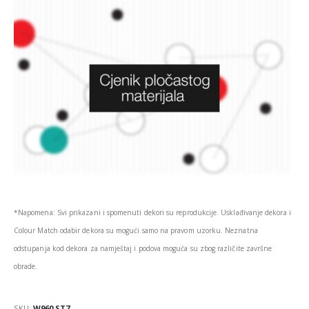
*Napomena: Svi prikazani i spomenuti dekori su reprodukcije. Usklađivanje dekora i
Colour Match odabir dekora su mogući samo na pravom uzorku. Neznatna
odstupanja kod dekora za namještaj i podova moguća su zbog različite završne
obrade.
SKU:
W960 ST7