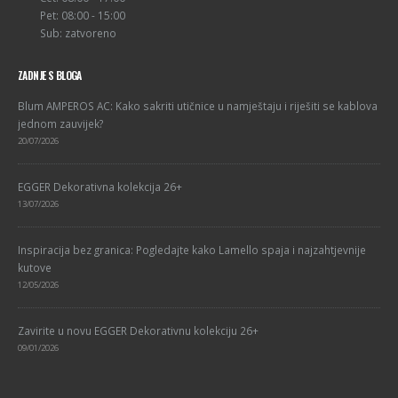
Pet: 08:00 - 15:00
Sub: zatvoreno
ZADNJE S BLOGA
Blum AMPEROS AC: Kako sakriti utičnice u namještaju i riješiti se kablova
jednom zauvijek?
20/07/2026
EGGER Dekorativna kolekcija 26+
13/07/2026
Inspiracija bez granica: Pogledajte kako Lamello spaja i najzahtjevnije
kutove
12/05/2026
Zavirite u novu EGGER Dekorativnu kolekciju 26+
09/01/2026