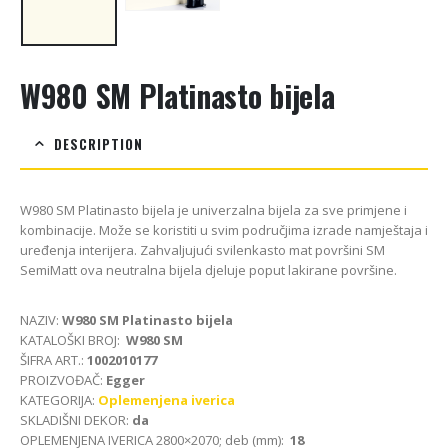
W980 SM Platinasto bijela
DESCRIPTION
W980 SM Platinasto bijela je univerzalna bijela za sve primjene i
kombinacije. Može se koristiti u svim područjima izrade namještaja i
uređenja interijera. Zahvaljujući svilenkasto mat površini SM
SemiMatt ova neutralna bijela djeluje poput lakirane površine.
NAZIV:
W980 SM Platinasto bijela
KATALOŠKI BROJ:
W980 SM
ŠIFRA ART.:
1002010177
PROIZVOĐAČ:
Egger
KATEGORIJA:
Oplemenjena iverica
SKLADIŠNI DEKOR:
da
OPLEMENJENA IVERICA 2800×2070; deb (mm):
18