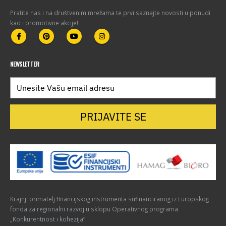
Pratite nas i na društvenim mrežama te prvi saznajte novosti u ponudi
kao i promotivne akcije!
NEWSLETTER
PRIJAVITE SE
Krajnji primatelj financijskog instrumenta sufinanciranog iz Europskog
fonda za regionalni razvoj u sklopu Operativnog programa
„Konkurentnost i kohezija“.