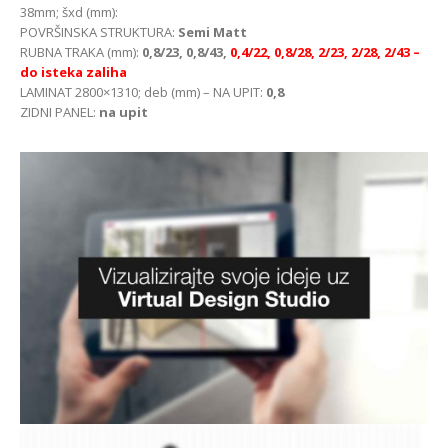
38mm; šxd (mm):
POVRŠINSKA STRUKTURA:
Semi Matt
RUBNA TRAKA (mm):
0,8/23, 0,8/43,
0,4/22, 0,8/28,
2/23, 2/28, 2/43 –
do isteka zaliha
LAMINAT 2800×1310; deb (mm) – NA UPIT:
0,8
ZIDNI PANEL:
na upit