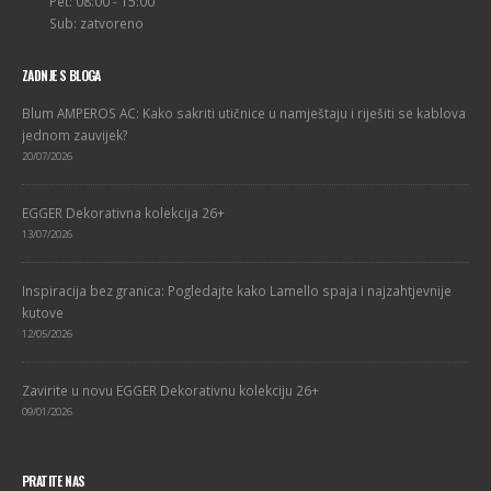
Pet: 08:00 - 15:00
Sub: zatvoreno
ZADNJE S BLOGA
Blum AMPEROS AC: Kako sakriti utičnice u namještaju i riješiti se kablova
jednom zauvijek?
20/07/2026
EGGER Dekorativna kolekcija 26+
13/07/2026
Inspiracija bez granica: Pogledajte kako Lamello spaja i najzahtjevnije
kutove
12/05/2026
Zavirite u novu EGGER Dekorativnu kolekciju 26+
09/01/2026
PRATITE NAS