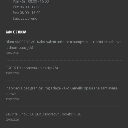
Pon - Sri: 08:00 - 16:00
Čet: 08:00 - 17:00
Pet: 08:00 - 15:00
Sub: zatvoreno
ZADNJE S BLOGA
Blum AMPEROS AC: Kako sakriti utičnice u namještaju i riješiti se kablova
jednom zauvijek?
20/07/2026
EGGER Dekorativna kolekcija 26+
13/07/2026
Inspiracija bez granica: Pogledajte kako Lamello spaja i najzahtjevnije
kutove
12/05/2026
Zavirite u novu EGGER Dekorativnu kolekciju 26+
09/01/2026