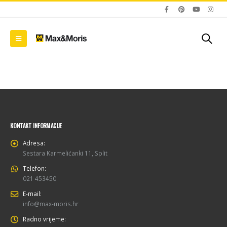
KONTAKT INFORMACIJE
Adresa:
Sestara Karmelićanki 11, Split
Telefon:
021 453450
E-mail:
info@max-moris.hr
Radno vrijeme: