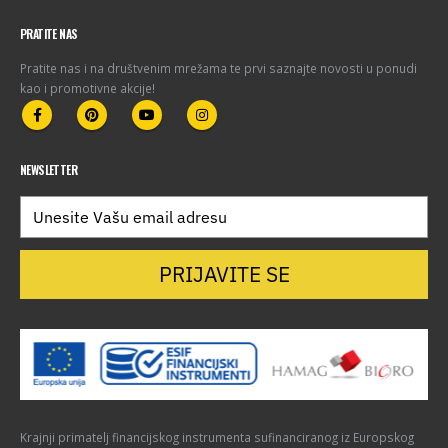
PRATITE NAS
Pratite nas i na društvenim mrežama te prvi saznajte novosti u ponudi
kao i promotivne akcije!
NEWSLETTER
PRIJAVITE SE
Krajnji primatelj financijskog instrumenta sufinanciranog iz Europskog