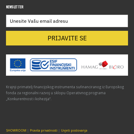
NEWSLETTER
PRIJAVITE SE
Krajnji primatelj financijskog instrumenta sufinanciranog iz Europskog
fonda za regionalni razvoj u sklopu Operativnog programa
„Konkurentnost i kohezija“.
SHOWROOM
|
Pravila privatnosti
|
Uvjeti poslovanja