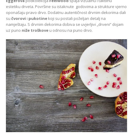
Eggerova
podkolekcija
Feelwood
spaja vizualnu i taktilnu
estetiku drveta. Površine su istaknute godovima a strukture vjerno
oponašaju pravo drvo. Dodatnu autentičnost drvnim dekorima dali
su
čvorovi
i
pukotine
koji su postali poželjan detalj na
namještaju. S drvnim dekorima dobiva se uvjerljivi „drveni“ dojam
uz puno
niže troškove
u odnosu na puno drvo.