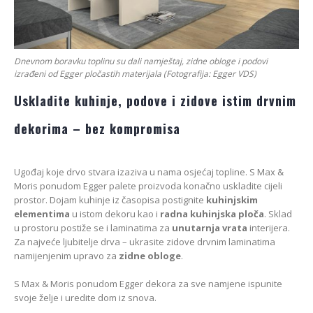
Dnevnom boravku toplinu su dali namještaj, zidne obloge i podovi
izrađeni od Egger pločastih materijala (Fotografija: Egger VDS)
Uskladite kuhinje, podove i zidove istim drvnim
dekorima – bez kompromisa
Ugođaj koje drvo stvara izaziva u nama osjećaj topline. S Max &
Moris ponudom Egger palete proizvoda konačno uskladite cijeli
prostor. Dojam kuhinje iz časopisa postignite
kuhinjskim
elementima
u istom dekoru kao i
radna kuhinjska ploča
. Sklad
u prostoru postiže se i laminatima za
unutarnja vrata
interijera.
Za najveće ljubitelje drva – ukrasite zidove drvnim laminatima
namijenjenim upravo za
zidne obloge
.
S Max & Moris ponudom Egger dekora za sve namjene ispunite
svoje želje i uredite dom iz snova.