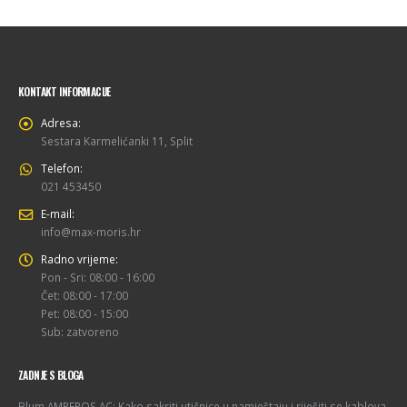
KONTAKT INFORMACIJE
Adresa:
Sestara Karmelićanki 11, Split
Telefon:
021 453450
E-mail:
info@max-moris.hr
Radno vrijeme:
Pon - Sri: 08:00 - 16:00
Čet: 08:00 - 17:00
Pet: 08:00 - 15:00
Sub: zatvoreno
ZADNJE S BLOGA
Blum AMPEROS AC: Kako sakriti utičnice u namještaju i riješiti se kablova