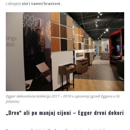
i obojeni
sivi i tamni hrastovi
.
Egger dekorativna kolekcija 2017 – 2019 u upravnoj zgradi Eggera u St.
Johannu
„Drvo“ ali po manjoj cijeni – Egger drvni dekori