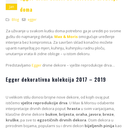
Kako odabrati pravi
format podnih daski?
Jan
doma
EGGER Dekorativna
15/01/2025
kolekcija 26+
Blog
egger
13/07/2026
Podloge za EGGER
podove
Za uživanje u svakom kutku doma potrebno ga je urediti po svome
ca:
Inspiracija bez granica
15/01/2025
guštu do najmanjeg detalja.
Max & Moris
omogućuje uređenje
ello
Pogledajte kako Lame
interijera bez kompromisa. Za savršen sklad konačno možete
e
spaja i najzahtjevnije
upariti namještaj po mjeri, kuhinju, kuhinjsku radnu ploču,
kutove
unutarnja vrata ili zidne obloge – u istom dekoru.
12/05/2026
Predstavljamo
Egger
drvne dekore – vješte reprodukcije drva…
Egger dekorativna kolekcija 2017 – 2019
U velikom stilu donosi brojne nove dekore, od kojih ovaj put
ističemo
vješte reprodukcije drva
. U Max & Morisu odaberite
interpretacije drvnih dekora poput:
hrasta
u svim varijacijama,
klasične drvne dekore
bukve
,
brijesta
,
oraha
,
javora
,
breze
,
kruške
, pa sve to
egzotičnih drvnih dekora
. Osim dekora u
prirodnim bojama, popularni su i drvni dekori
bijeljenih pinija
kao