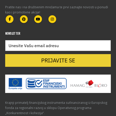
Pratite nas i na društvenim mrežama te prvi saznajte novosti u ponudi
kao i promotivne akcije!
NEWSLETTER
PRIJAVITE SE
Krajnji primatelj financijskog instrumenta sufinanciranog iz Europskog
fonda za regionalni razvoj u sklopu Operativnog programa
„Konkurentnost i kohezija“.