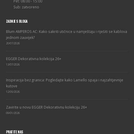
Pet: 08:00 - 15:00
Sub: zatvoreno
ZADNJE S BLOGA
Blum AMPEROS AC: Kako sakriti utičnice u namještaju i riješiti se kablova
jednom zauvijek?
20/07/2026
EGGER Dekorativna kolekcija 26+
13/07/2026
Inspiracija bez granica: Pogledajte kako Lamello spaja i najzahtjevnije
kutove
12/05/2026
Zavirite u novu EGGER Dekorativnu kolekciju 26+
09/01/2026
PRATITE NAS