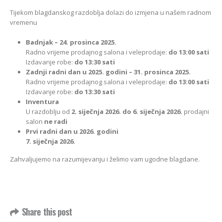
Kako odabrati pravi
format podnih daski?
Tijekom blagdanskog razdoblja dolazi do izmjena u našem radnom
EGGER Dekorativna
15/01/2025
vremenu
kolekcija 26+
13/07/2026
Badnjak – 24. prosinca 2025.
Podloge za EGGER
podove
Radno vrijeme prodajnog salona i veleprodaje:
do 13:00 sati
Inspiracija bez granica:
15/01/2025
Izdavanje robe:
do 13:30 sati
Pogledajte kako Lamello
Zadnji radni dan u 2025. godini – 31. prosinca 2025.
spaja i najzahtjevnije
Radno vrijeme prodajnog salona i veleprodaje:
do 13:00 sati
kutove
Izdavanje robe:
do 13:30 sati
12/05/2026
Inventura
U razdoblju od
2. siječnja 2026. do 6. siječnja 2026.
prodajni
salon
ne radi
Prvi radni dan u 2026. godini
7. siječnja 2026.
Zahvaljujemo na razumijevanju i želimo vam ugodne blagdane.
Share this post