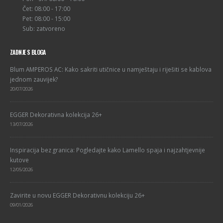
Čet: 08:00 - 17:00
Pet: 08:00 - 15:00
Sub: zatvoreno
ZADNJE S BLOGA
Blum AMPEROS AC: Kako sakriti utičnice u namještaju i riješiti se kablova
jednom zauvijek?
20/07/2026
EGGER Dekorativna kolekcija 26+
13/07/2026
Inspiracija bez granica: Pogledajte kako Lamello spaja i najzahtjevnije
kutove
12/05/2026
Zavirite u novu EGGER Dekorativnu kolekciju 26+
09/01/2026