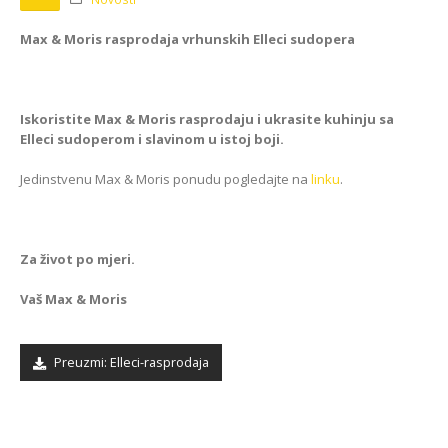
Kako odabrati pravi
format podnih daski?
EGGER Dekorativna
Max & Moris rasprodaja vrhunskih Elleci sudopera
15/01/2025
kolekcija 26+
13/07/2026
Podloge za EGGER
podove
Iskoristite Max & Moris rasprodaju i ukrasite kuhinju sa
Inspiracija bez granica:
15/01/2025
Pogledajte kako Lamello
Elleci sudoperom i slavinom u istoj boji.
spaja i najzahtjevnije
kutove
Jedinstvenu Max & Moris ponudu pogledajte na
linku
.
12/05/2026
Za život po mjeri.
Vaš Max & Moris
Preuzmi: Elleci-rasprodaja