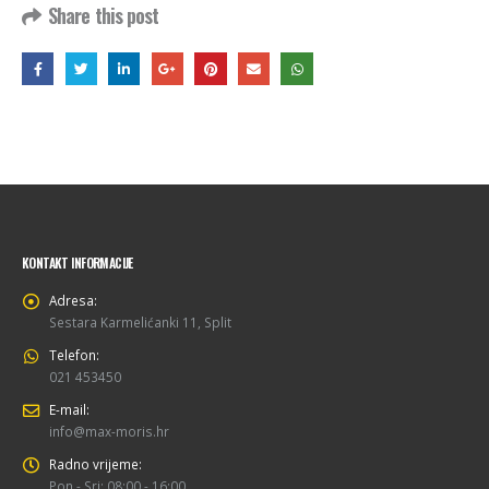
Share this post
KONTAKT INFORMACIJE
Adresa:
Sestara Karmelićanki 11, Split
Telefon:
021 453450
E-mail:
info@max-moris.hr
Radno vrijeme:
Pon - Sri: 08:00 - 16:00