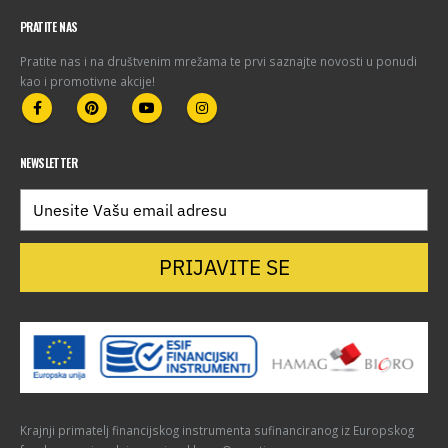
PRATITE NAS
Pratite nas i na društvenim mrežama te prvi saznajte novosti u ponudi
kao i promotivne akcije!
NEWSLETTER
PRIJAVITE SE
Krajnji primatelj financijskog instrumenta sufinanciranog iz Europskog