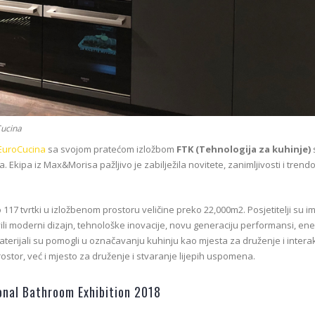
Cucina
EuroCucina
sa svojom pratećom izložbom
FTK (Tehnologija za kuhinje)
kipa iz Max&Morisa pažljivo je zabilježila novitete, zanimljivosti i trend
117 tvrtki u izložbenom prostoru veličine preko 22,000m2. Posjetitelji su im
ovili moderni dizajn, tehnološke inovacije, novu generaciju performansi, en
 materijali su pomogli u označavanju kuhinju kao mjesta za druženje i interak
ostor, već i mjesto za druženje i stvaranje lijepih uspomena.
onal Bathroom Exhibition 2018