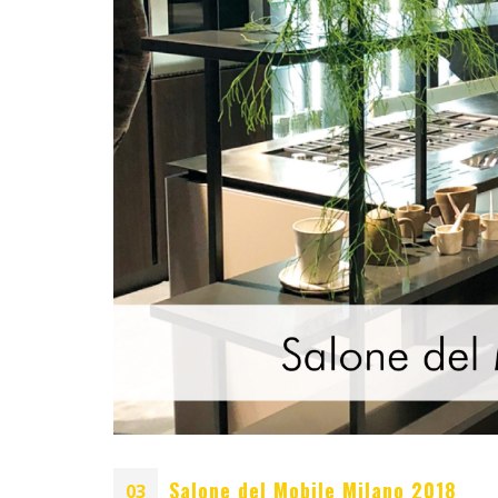
Blum AMPEROS AC: Kako sakrit
utičnice u namještaju i riješiti 
kablova jednom zauvijek?
20/07/2026
EGGER Dekorativna kolekcija
26+
13/07/2026
Inspiracija bez granica:
Pogledajte kako Lamello spaja 
najzahtjevnije kutove
12/05/2026
Salone del Mobile Milano 2018
03