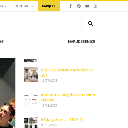
MA
KONTAKT
KARIJERE
OG
NARUDŽBENICE
NOVOSTI
EGGER Dekorativna kolekcija
26+
13/07/2026
Inventura i blagdansko radno
vrijeme
19/12/2025
MMagazine — ISSUE 01
03/06/2025