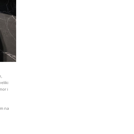
e,
eliki
mor i
.
om na