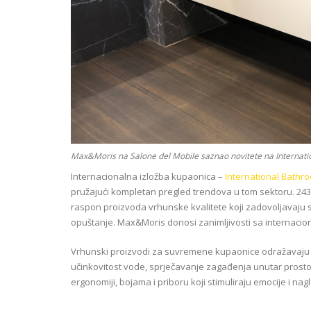
Max&Moris na Salone del Mobile saznao novitete na Internati
Internacionalna izložba kupaonica –
International Bathro
pružajući kompletan pregled trendova u tom sektoru. 243 
raspon proizvoda vrhunske kvalitete koji zadovoljavaju 
opuštanje. Max&Moris donosi zanimljivosti sa internacio
Vrhunski proizvodi za suvremene kupaonice odražavaju 
učinkovitost vode, sprječavanje zagađenja unutar prosto
ergonomiji, bojama i priboru koji stimuliraju emocije i na