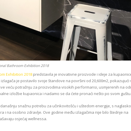
onal Bathroom Exhibition 2018
om Exhibition 2018
predstavila je inovativne proizvode i ideje za kupaonic
izlagača je postavilo svoje štandove na površini od 20,600m2, pokazujući v
sve veću potražnju za proizvodima visokih performansi, usmjerenih na od
nalne izložbe kupaonica i nadamo se da ćete pronaći nešto po svom guštu
današnju snažnu potrebu za učinkovitošću i uštedom energije, s naglask
ra i na osobno zdravlje. Ove godine među izlagačima nije bilo štednje na
glašavaju osjećaj wellnessa.