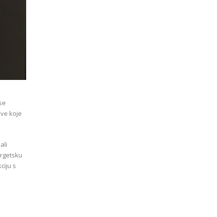
se
ove koje
ali
ergetsku
ciju s