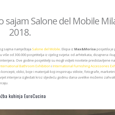
 sajam Salone del Mobile Mi
2018.
og sajma namještaja
Salone del Mobile
. Ekipa iz
Max&Morisa
posjetila je 
više od 300.000 posjetitelja iz cijelog svijeta: od arhitekata, dizajnera i k
interijera. Ove godine posjetitelji su mogli vidjeti novitete predstavljene n
International Bathroom Exhibition
i
International Furnishing Accessories Exh
cepti, oblici, boje i materijali koji inspiriraju stiliste, fotografe, marketi
vijet interijera izgledati kroz sljedeću godinu dana uvelike možemo zahvali
caju.
ložba kuhinja EuroCucina