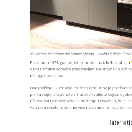
MaxMoris na Salone del Mobile Milano – izložba kuhinja Euro
Pokrenuta 1974. godine, internacionalna izložba kuhinja
danas smatra vodećim predstavljanjem vrhunskih kuhinja. E
u blogu donosimo.
Ovogodišnje 22. izdanje izložbe EuroCucina je predstavilo 
priliku vidjeti eksponate vrhunske kvalitete koji su utjel
efikasnost i jednostavnost korištenja. Novi oblici, boje i
vanjskim svijetom. Kuhinje više nisu samo funkcionalni pr
Internati