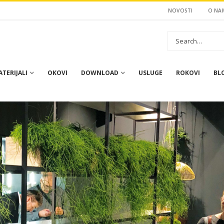
NOVOSTI
O NA
TERIJALI
OKOVI
DOWNLOAD
USLUGE
ROKOVI
BL