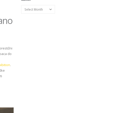
lano
prestižni
upaca do
a
ibition
.
nške
ti