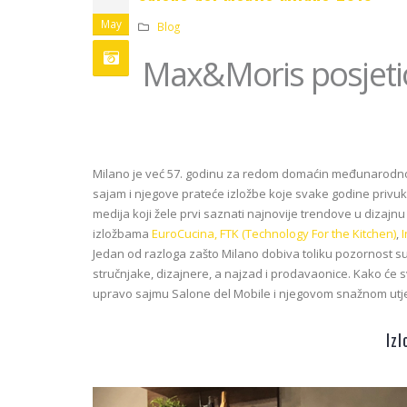
May
Blog
Max&Moris posjetio
Milano je već 57. godinu za redom domaćin međunarodn
sajam i njegove prateće izložbe koje svake godine privuku 
medija koji žele prvi saznati najnovije trendove u dizajnu 
izložbama
EuroCucina, FTK (Technology For the Kitchen)
,
Jedan od razloga zašto Milano dobiva toliku pozornost su kon
stručnjake, dizajnere, a najzad i prodavaonice. Kako će s
upravo sajmu Salone del Mobile i njegovom snažnom utje
Iz