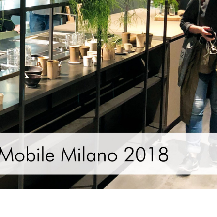
i
Zavirite u novu EGGER
Blum AMPEROS AC: 
se
Dekorativnu kolekciju 26+
utičnice u namještaj
kablova jednom za
09/01/2026
20/07/2026
Kako odabrati pravi format
podnih daski?
EGGER Dekorativna
26+
15/01/2025
13/07/2026
Podloge za EGGER podove
Inspiracija bez gra
15/01/2025
i
Pogledajte kako La
najzahtjevnije kut
12/05/2026