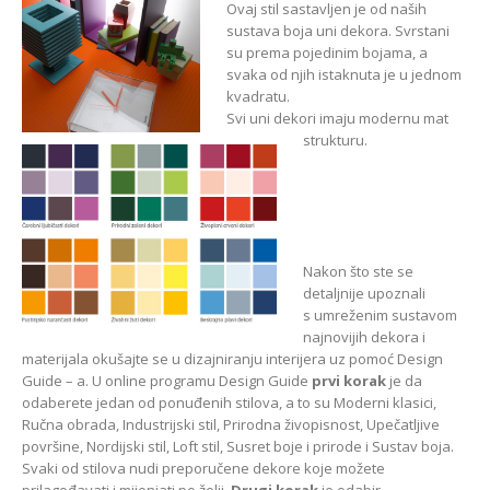
Ovaj stil sastavljen je od naših
sustava boja uni dekora. Svrstani
su prema pojedinim bojama, a
svaka od njih istaknuta je u jednom
kvadratu.
Svi uni dekori imaju modernu mat
strukturu.
Nakon što ste se
detaljnije upoznali
s umreženim sustavom
najnovijih dekora i
materijala okušajte se u dizajniranju interijera uz pomoć Design
Guide – a. U online programu Design Guide
prvi korak
je da
odaberete jedan od ponuđenih stilova, a to su Moderni klasici,
Ručna obrada, Industrijski stil, Prirodna živopisnost, Upečatljive
površine, Nordijski stil, Loft stil, Susret boje i prirode i Sustav boja.
Svaki od stilova nudi preporučene dekore koje možete
prilagođavati i mijenjati po želji.
Drugi korak
je odabir