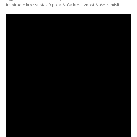
Kako odabrati pravi
inspiracije kroz sustav 9-polja. Vaša kreativnost. Vaše zamisli.
format podnih daski?
EGGER Dekorativna
15/01/2025
kolekcija 26+
13/07/2026
Podloge za EGGER
podove
Inspiracija bez granica:
15/01/2025
Pogledajte kako Lamello
spaja i najzahtjevnije
kutove
12/05/2026