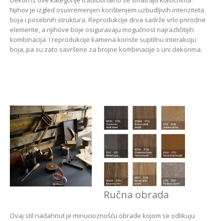
Njihov je izgled osuvremenjen korištenjem uzbudljivih intenziteta
boja i posebnih struktura. Reprodukcije drva sadrže vrlo prirodne
elemente, a njihove boje osiguravaju mogućnost najrazličitijih
kombinacija. I reprodukcije kamena koriste suptilnu interakciju
boja, pa su zato savršene za brojne kombinacije s uni dekorima.
Ručna obrada
Ovaj stil nadahnut je minucioznošću obrade kojom se odlikuju