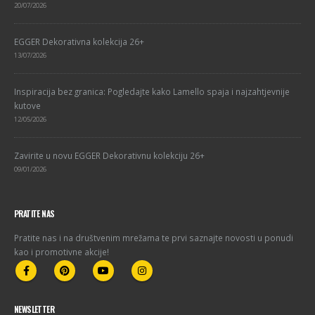
20/07/2026
EGGER Dekorativna kolekcija 26+
13/07/2026
Inspiracija bez granica: Pogledajte kako Lamello spaja i najzahtjevnije
kutove
12/05/2026
Zavirite u novu EGGER Dekorativnu kolekciju 26+
09/01/2026
PRATITE NAS
Pratite nas i na društvenim mrežama te prvi saznajte novosti u ponudi
kao i promotivne akcije!
NEWSLETTER