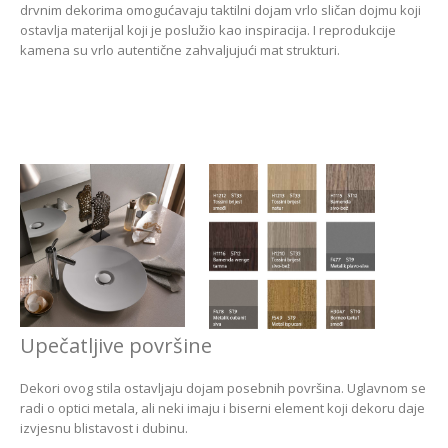
drvnim dekorima omogućavaju taktilni dojam vrlo sličan dojmu koji
ostavlja materijal koji je poslužio kao inspiracija. I reprodukcije
kamena su vrlo autentične zahvaljujući mat strukturi.
Upečatljive površine
Dekori ovog stila ostavljaju dojam posebnih površina. Uglavnom se
radi o optici metala, ali neki imaju i biserni element koji dekoru daje
izvjesnu blistavost i dubinu.