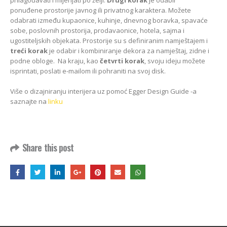
ponuđene prostorije javnog ili privatnog karaktera. Možete
odabrati između kupaonice, kuhinje, dnevnog boravka, spavaće
sobe, poslovnih prostorija, prodavaonice, hotela, sajma i
ugostiteljskih objekata. Prostorije su s definiranim namještajem i
treći korak
je odabir i kombiniranje dekora za namještaj, zidne i
podne obloge. Na kraju, kao
četvrti korak
, svoju ideju možete
isprintati, poslati e-mailom ili pohraniti na svoj disk.
Više o dizajniranju interijera uz pomoć Egger Design Guide -a
saznajte na
linku
Share this post