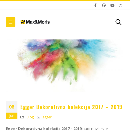
Blum AMPEROS AC: Kako
Zavirite u novu EGGER
Egger Dekorativna kolekcija 2017 – 2019
08
sakriti utičnice u
Dekorativnu kolekciju
namještaju i riješiti se
26+
Jun
kablova jednom
Blog
egger
09/01/2026
zauvijek?
20/07/2026
Egger Dekorativna kolekcija 2017 – 2019
nudi novi izvor