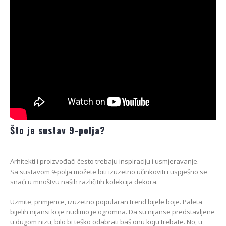
Što je sustav 9-polja?
Arhitekti i proizvođači često trebaju inspiraciju i usmjeravanje.
Sa sustavom 9-polja možete biti izuzetno učinkoviti i uspješno se
snaći u mnoštvu naših različitih kolekcija dekora.
Uzmite, primjerice, izuzetno popularan trend bijele boje. Paleta
bijelih nijansi koje nudimo je ogromna. Da su nijanse predstavljene
u dugom nizu, bilo bi teško odabrati baš onu koju trebate. No, u