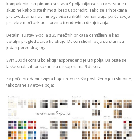
kompaktnim skupinama sustava 9 polja nijanse su razvrstane u
skupine kako biste ih mogli brzo usporediti. Tako se arhitektima i
proizvođačima nudi mnogo više različitih kombinacija, pa će svoje
projekte moći uskladiti prema trendovima dizajniranja.
Detaljni sustav 9-polja s 35 mrežnih prikaza osmišljen je kao
detaljni pregled čitave kolekcije. Dekori sličnih boja svrstani su
jedan pored drugog.
Svih 300 dekora u kolekciji raspoređeno je u 9 polja. Da biste se
lakše snalazili, prikazani su u skupinama 9 dekora.
Za početni odabir svijeta boje tih 35 mreža posloženo je u skupine,
takozvane svjetove boja: