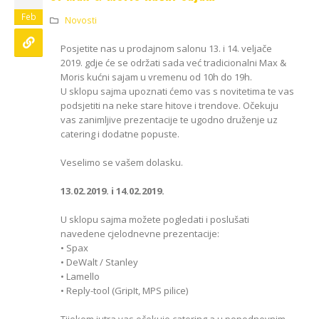
Kako odabrati pravi
format podnih daski?
Feb
Novosti
EGGER Dekorativna
15/01/2025
kolekcija 26+
Posjetite nas u prodajnom salonu 13. i 14. veljače
13/07/2026
2019. gdje će se održati sada već tradicionalni Max &
Podloge za EGGER
podove
Moris kućni sajam u vremenu od 10h do 19h.
Inspiracija bez granica:
15/01/2025
U sklopu sajma upoznati ćemo vas s novitetima te vas
Pogledajte kako Lamello
podsjetiti na neke stare hitove i trendove. Očekuju
spaja i najzahtjevnije
vas zanimljive prezentacije te ugodno druženje uz
kutove
catering i dodatne popuste.
12/05/2026
Veselimo se vašem dolasku.
13.02.2019. i 14.02.2019.
U sklopu sajma možete pogledati i poslušati
navedene cjelodnevne prezentacije:
• Spax
• DeWalt / Stanley
• Lamello
• Reply-tool (GripIt, MPS pilice)