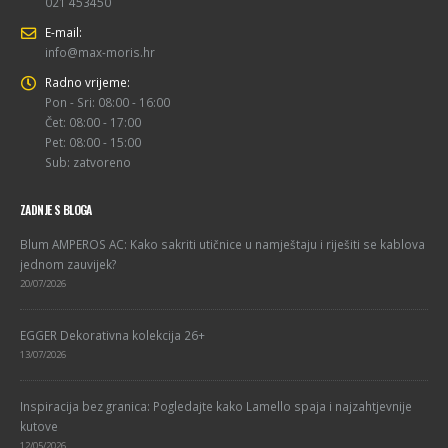
021 453450
E-mail:
info@max-moris.hr
Radno vrijeme:
Pon - Sri: 08:00 - 16:00
Čet: 08:00 - 17:00
Pet: 08:00 - 15:00
Sub: zatvoreno
ZADNJE S BLOGA
Blum AMPEROS AC: Kako sakriti utičnice u namještaju i riješiti se kablova
jednom zauvijek?
20/07/2026
EGGER Dekorativna kolekcija 26+
13/07/2026
Inspiracija bez granica: Pogledajte kako Lamello spaja i najzahtjevnije
kutove
12/05/2026