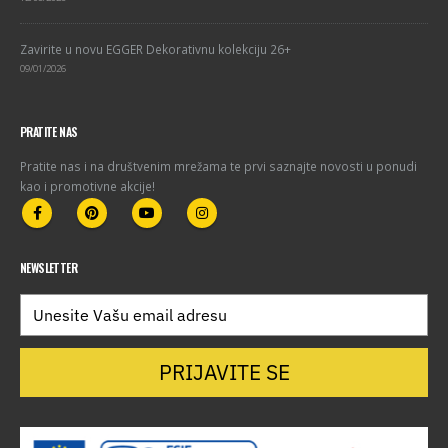
Zavirite u novu EGGER Dekorativnu kolekciju 26+
09/01/2026
PRATITE NAS
Pratite nas i na društvenim mrežama te prvi saznajte novosti u ponudi
kao i promotivne akcije!
NEWSLETTER
PRIJAVITE SE