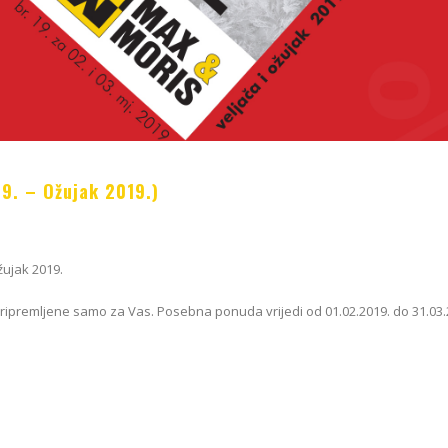
Blum AMPEROS AC: Kako sakriti
Zavirite u novu E
utičnice u namještaju i riješiti se
Dekorativnu kolekc
kablova jednom zauvijek?
09/01/2026
20/07/2026
Kako odabrati pra
19. – Ožujak 2019.)
EGGER Dekorativna kolekcija
podnih daski?
26+
15/01/2025
13/07/2026
žujak 2019.
Podloge za EGGER
Inspiracija bez granica:
15/01/2025
Pogledajte kako Lamello spaja i
ripremljene samo za Vas. Posebna ponuda vrijedi od 01.02.2019. do 31.03.
najzahtjevnije kutove
12/05/2026