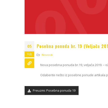
Posebna ponuda br. 19 (Veljača 20
05
Feb
Novosti
Nova posebna ponuda br.19, veljača 2019. – o
Odaberite nešto iz posebne ponude artikala p
Preuzmi: Posebna ponuda 19