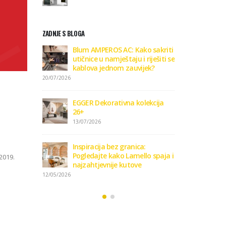
ZADNJE S BLOGA
GGER
Blum AMPEROS AC: Kako sakriti
Zaviri
iju 26+
utičnice u namještaju i riješiti se
Dekora
kablova jednom zauvijek?
09/01/2
20/07/2026
vi format
Kako o
EGGER Dekorativna kolekcija
podnih
26+
15/01/2
13/07/2026
 podove
Podlo
Inspiracija bez granica:
15/01/2
Pogledajte kako Lamello spaja i
2019.
najzahtjevnije kutove
12/05/2026