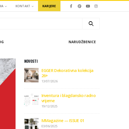
MA
KONTAKT
KARIJERE
OG
NARUDŽBENICE
NOVOSTI
EGGER Dekorativna kolekcija
26+
13/07/2026
Inventura i blagdansko radno
vrijeme
19/12/2025
MMagazine — ISSUE 01
03/06/2025