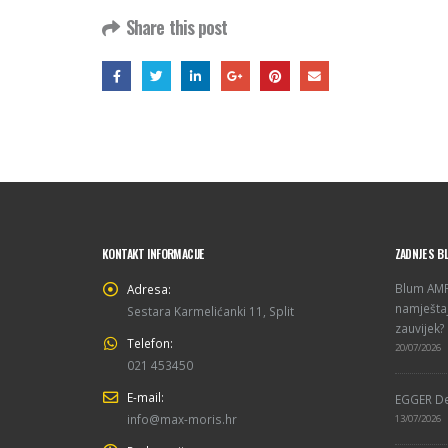
Share this post
KONTAKT INFORMACIJE
ZADNJE S B
Blum AMPE
Adresa:
namještaj
Sestara Karmelićanki 11, Split
zauvijek?
Telefon:
20/07/2026
021 453450
E-mail:
EGGER De
info@max-moris.hr
13/07/2026