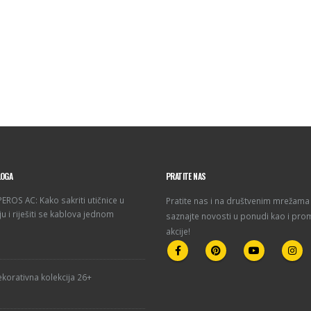
LOGA
PRATITE NAS
ROS AC: Kako sakriti utičnice u
Pratite nas i na društvenim mrežama 
u i riješiti se kablova jednom
saznajte novosti u ponudi kao i pro
akcije!
korativna kolekcija 26+