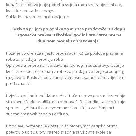
konačnici zadovoljenje potreba svijeta rada stvaranjem mlade,
kvalificirane radne snage.
Sukladno navedenom objavljen je
Poziv za prijem polaznika za mjesto prodavača u sklopu
Trgovačke prakse u školskoj godini 2018/2019. prema
dualnom modelu obrazovanja
Poziv je otvoren za mjesto prodavač (m/ž), za poslove pripreme
robe za prodaju i prodaju robe.
Opis posla: priprema i održavanje radnog mjesta, provjeravanje
kvalitete robe, pripremanje robe za prodaju, vođenje prodajnog
razgovora. Poslovi podrazumijevaju osmosatno radno vrijeme u
prodavaonici.
Uvjeti za prijem kandidata: redoviti učenik prvog razreda srednje
strukovne škole, kvalifikacija prodavač. Od kandidata se očekuje
spretnost, dobra fizička spremnost kao i želja za učenjem i
stjecanjem novih znanja i vještina.
Uz prijavu potrebno je dostaviti životopis, motivacijsko pismo,
potvrdu o upisu u prvi razred srednje strukovne škole za