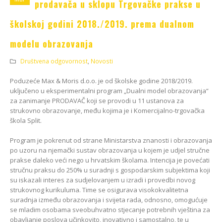
prodavača u sklopu Trgovačke prakse u
Kako odabrati pravi
format podnih daski?
EGGER Dekorativna
15/01/2025
školskoj godini 2018./2019. prema dualnom
kolekcija 26+
13/07/2026
modelu obrazovanja
Podloge za EGGER
podove
Inspiracija bez granica:
Društvena odgovornost
,
Novosti
15/01/2025
Pogledajte kako Lamello
spaja i najzahtjevnije
Poduzeće Max & Moris d.o.o. je od školske godine 2018/2019.
kutove
uključeno u eksperimentalni program „Dualni model obrazovanja“
12/05/2026
za zanimanje PRODAVAČ koji se provodi u 11 ustanova za
strukovno obrazovanje, među kojima je i Komercijalno-trgovačka
škola Split.
Program je pokrenut od strane Ministarstva znanosti i obrazovanja
po uzoru na njemački sustav obrazovanja u kojem je udjel stručne
prakse daleko veći nego u hrvatskim školama. Intencija je povećati
stručnu praksu do 250% u suradnji s gospodarskim subjektima koji
su iskazali interes za sudjelovanjem u izradi i provedbi novog
strukovnog kurikuluma. Time se osigurava visokokvalitetna
suradnja između obrazovanja i svijeta rada, odnosno, omogućuje
se mladim osobama sveobuhvatno stjecanje potrebnih vještina za
obavljanje poslova učinkovito, inovativno i samostalno, te u