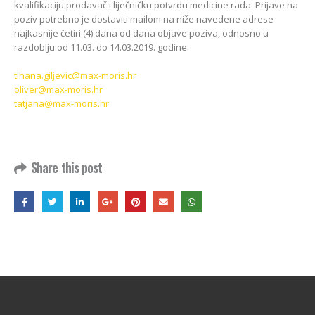
kvalifikaciju prodavač i liječničku potvrdu medicine rada. Prijave na
poziv potrebno je dostaviti mailom na niže navedene adrese
najkasnije četiri (4) dana od dana objave poziva, odnosno u
razdoblju od 11.03. do 14.03.2019. godine.
tihana.giljevic@max-moris.hr
oliver@max-moris.hr
tatjana@max-moris.hr
Share this post