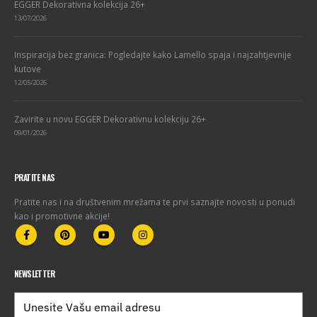
EGGER Dekorativna kolekcija 26+
13/07/2026
Inspiracija bez granica: Pogledajte kako Lamello spaja i najzahtjevnije
kutove
12/05/2026
Zavirite u novu EGGER Dekorativnu kolekciju 26+
09/01/2026
PRATITE NAS
Pratite nas i na društvenim mrežama te prvi saznajte novosti u ponudi
kao i promotivne akcije!
NEWSLETTER