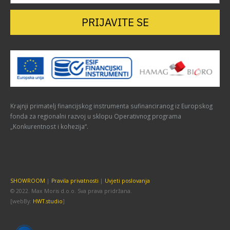
PRIJAVITE SE
Krajnji primatelj financijskog instrumenta sufinanciranog iz Europskog
fonda za regionalni razvoj u sklopu Operativnog programa
„Konkurentnost i kohezija“.
SHOWROOM
|
Pravila privatnosti
|
Uvjeti poslovanja
© 2022. Max Moris d.o.o. Sva prava pridržana.
[webBy:
HWT.studio
]