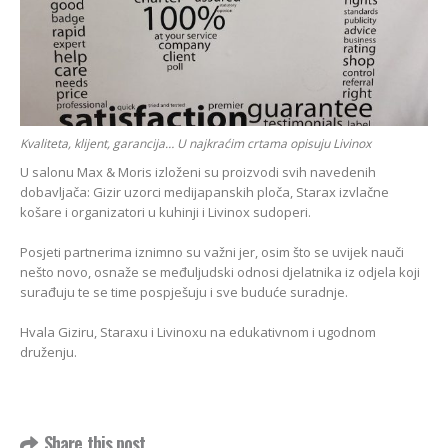
Kvaliteta, klijent, garancija… U najkraćim crtama opisuju Livinox
U salonu Max & Moris izloženi su proizvodi svih navedenih
dobavljača: Gizir uzorci medijapanskih ploča, Starax izvlačne
košare i organizatori u kuhinji i Livinox sudoperi.
Posjeti partnerima iznimno su važni jer, osim što se uvijek nauči
nešto novo, osnaže se međuljudski odnosi djelatnika iz odjela koji
surađuju te se time pospješuju i sve buduće suradnje.
Hvala Giziru, Staraxu i Livinoxu na edukativnom i ugodnom
druženju.
Share this post