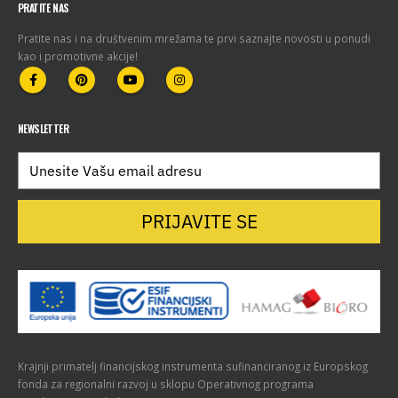
PRATITE NAS
Pratite nas i na društvenim mrežama te prvi saznajte novosti u ponudi
kao i promotivne akcije!
NEWSLETTER
PRIJAVITE SE
Krajnji primatelj financijskog instrumenta sufinanciranog iz Europskog
fonda za regionalni razvoj u sklopu Operativnog programa