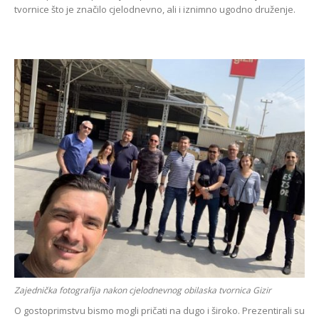
tvornice što je značilo cjelodnevno, ali i iznimno ugodno druženje.
Zajednička fotografija nakon cjelodnevnog obilaska tvornica Gizir
O gostoprimstvu bismo mogli pričati na dugo i široko. Prezentirali su