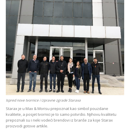
Ispred nove tvornice i Upravne zgrade Staraxa
Starax je u Max & Morisu prepoznat kao simbol pouzdane
kvalitete, a posjet tvornici je to samo potvrdio. Njihovu kvalitetu
prepoznali su i neki vodeći brendovi iz branše za koje Starax
proizvodi gotove artikle.