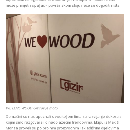
može prinijeti i upaljač – površinskom sloju neće se dogoditi ništa.
WE LOVE WOOD Gizirov je moto
Domaćini su nas upoznali s voditeljom tima za razvijanje dekora s
kojim smo razgovarali o nadolazećim trendovima. Ekipu iz Max &
Morisa proveli su po brojnim proizvodnim i skladišnim dijelovima