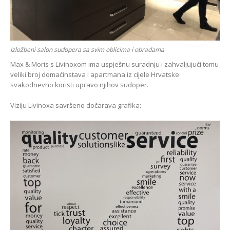
Izložbeni salon sudopera sa svim oblicima i obradama
Max & Moris s Livinoxom ima uspješnu suradnju i zahvaljujući tomu
veliki broj domaćinstava i apartmana iz cijele Hrvatske
svakodnevno koristi upravo njihov sudoper.
Viziju Livinoxa savršeno dočarava grafika: