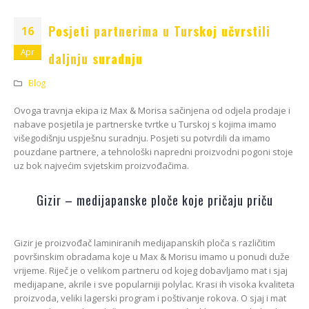
Kako odabrati pravi
format podnih daski?
EGGER Dekorativna
Posjeti partnerima u Turskoj učvrstili
15/01/2025
16
kolekcija 26+
13/07/2026
Apr
daljnju suradnju
Podloge za EGGER
podove
ca:
Inspiracija bez granica
Blog
15/01/2025
ello
Pogledajte kako Lame
e
spaja i najzahtjevnije
Ovoga travnja ekipa iz Max & Morisa sačinjena od odjela prodaje i
kutove
nabave posjetila je partnerske tvrtke u Turskoj s kojima imamo
12/05/2026
višegodišnju uspješnu suradnju. Posjeti su potvrdili da imamo
pouzdane partnere, a tehnološki napredni proizvodni pogoni stoje
uz bok najvećim svjetskim proizvođačima.
Gizir – medijapanske ploče koje pričaju priču
Gizir je proizvođač laminiranih medijapanskih ploča s različitim
površinskim obradama koje u Max & Morisu imamo u ponudi duže
vrijeme. Riječ je o velikom partneru od kojeg dobavljamo mat i sjaj
medijapane, akrile i sve popularniji polylac. Krasi ih visoka kvaliteta
proizvoda, veliki lagerski program i poštivanje rokova. O sjaj i mat