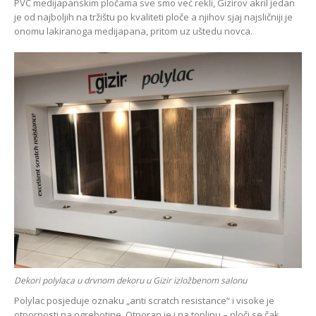
PVC medijapanskim pločama sve smo već rekli, Gizirov akril jedan
je od najboljih na tržištu po kvaliteti ploče a njihov sjaj najsličniji je
onomu lakiranoga medijapana, pritom uz uštedu novca.
Dekori polylaca u drvnom dekoru u Gizir izložbenom salonu
Polylac posjeduje oznaku „anti scratch resistance“ i visoke je
otpornosti na ogrebotine. Otporan je i na toplinu – ploči se čak