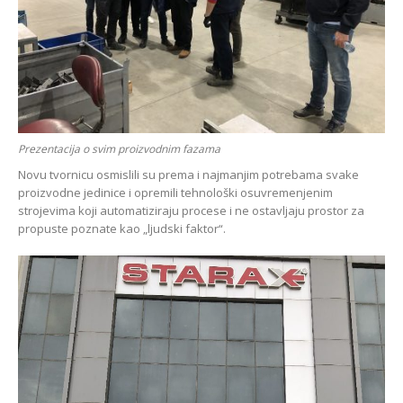
Prezentacija o svim proizvodnim fazama
Novu tvornicu osmislili su prema i najmanjim potrebama svake
proizvodne jedinice i opremili tehnološki osuvremenjenim
strojevima koji automatiziraju procese i ne ostavljaju prostor za
propuste poznate kao „ljudski faktor“.