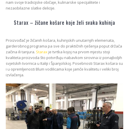
nam svoje tradicijske običaje, kulinarske specijalitete i
nezaobilazne slatke delicije.
Starax – žičane košare koje želi svaka kuhinja
Proizvođač je žičanih košara, kuhinjskih unutarnjih elemenata,
garderobnog programa pa sve do praktičnih rješenja poput držača
začina ili tanjura.
Starax
je tvrtka kojoj na prvom mjestu stoji
kvaliteta proizvoda što potvrđuju nabavkom sirovina iz ponajboljih
svjetskih tvornica u Italiji i Španjolskoj. Posebnosti Starax košara su
i u opremljenosti Blum vodilicama koje jamče kvalitetu i veliki broj
izvlačenja.