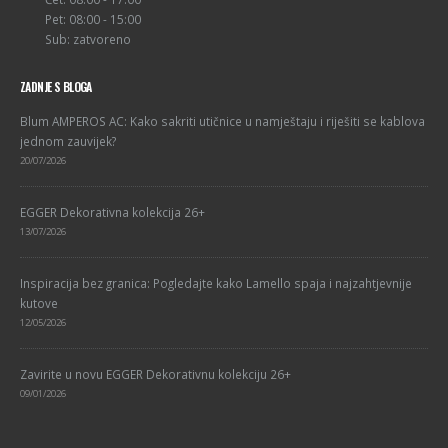
Pet: 08:00 - 15:00
Sub: zatvoreno
ZADNJE S BLOGA
Blum AMPEROS AC: Kako sakriti utičnice u namještaju i riješiti se kablova
jednom zauvijek?
20/07/2026
EGGER Dekorativna kolekcija 26+
13/07/2026
Inspiracija bez granica: Pogledajte kako Lamello spaja i najzahtjevnije
kutove
12/05/2026
Zavirite u novu EGGER Dekorativnu kolekciju 26+
09/01/2026