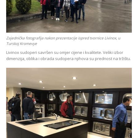
Zajednička fotografija nakon prezentacije ispred tvornice Livinox, u
Turskoj Kromevye
Livinox sudoperi savršen su omjer cijene i kvalitete. Veliki izbor
dimenzija, oblika i obrada sudopera njihova su prednost na tržištu.