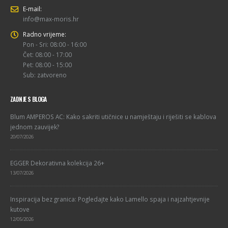
E-mail:
info@max-moris.hr
Radno vrijeme:
Pon - Sri: 08:00 - 16:00
Čet: 08:00 - 17:00
Pet: 08:00 - 15:00
Sub: zatvoreno
ZADNJE S BLOGA
Blum AMPEROS AC: Kako sakriti utičnice u namještaju i riješiti se kablova
jednom zauvijek?
20/07/2026
EGGER Dekorativna kolekcija 26+
13/07/2026
Inspiracija bez granica: Pogledajte kako Lamello spaja i najzahtjevnije
kutove
12/05/2026