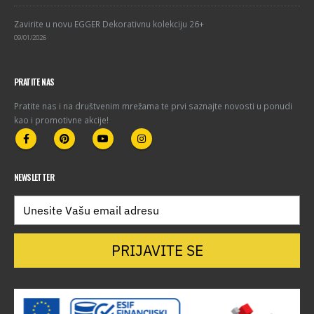
Zavirite u novu EGGER Dekorativnu kolekciju 26+
09/01/2026
PRATITE NAS
Pratite nas i na društvenim mrežama te prvi saznajte novosti u ponudi
kao i promotivne akcije!
NEWSLETTER
PRIJAVITE SE