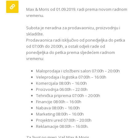
Kako odabrati pravi
format podnih daski?
Max & Moris od 01.09.2019. radi prema novom radnom
EGGER Dekorativna
15/01/2025
vremenu.
kolekcija 26+
13/07/2026
Podloge za EGGER
Subota je neradna za prodavaonicu, proizvodnju i
podove
skladište.
Inspiracija bez granica:
15/01/2025
Prodavaonica radi isključivo od ponedjeljka do petka
Pogledajte kako Lamello
od 07:00h do 20:00h, a ostali odjeli rade od
spaja i najzahtjevnije
kutove
ponedjeljka do petka prema sljedećem radnom
12/05/2026
vremenu:
Maloprodaja i izložbeni salon 07:00h – 20:00h
Veleprodaja i logistika 07:00h – 16:00h
Komercijala 08:00h – 16:00h
Proizvodnja 06:00h – 22:00h
Tehnička priprema 07:00h – 20:00h
Financije 08:00h – 16:00h
Nabava 08:00h – 16:00h
Marketing 08:00h – 16:00h
Projektni ured 07:00h – 20:00h
Reklamacije 08:00h – 16:00h.
Za život po mjeri, Vaš Max & Moris