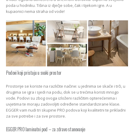
poda u hodniku. Tišina iz dječje sobe, čak i tijekom igre. A u
kupaonici nema straha od vode!
Podovi koji pristaju u svaki prostor
Prostorije se koriste na različite načine: u jednima se skače i trči, u
drugima se igra i sjedi na podu, dok se u trećima koristi mnogo
vode. Podovi su zbog ovoga izloženi različitim opterećenima i
uvjetima te moraju zadovoljiti određene standardizirane klase.
EGGER vam nudi tri skupine PRO podova koji kvalitetni te prikladni
za sve potrebe i za sve prostore.
EGGER PRO laminatni pod – za zdravo stanovanje