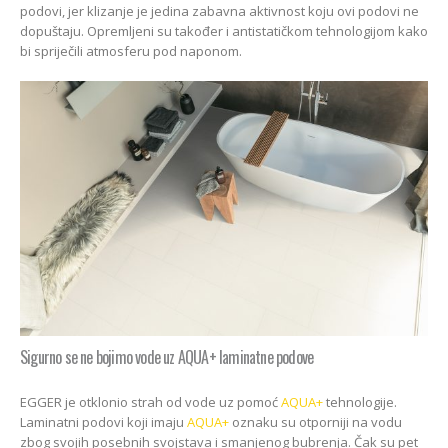
podovi, jer klizanje je jedina zabavna aktivnost koju ovi podovi ne
dopuštaju. Opremljeni su također i antistatičkom tehnologijom kako
bi spriječili atmosferu pod naponom.
Sigurno se ne bojimo vode uz AQUA+ laminatne podove
EGGER je otklonio strah od vode uz pomoć
AQUA+
tehnologije.
Laminatni podovi koji imaju
AQUA+
oznaku su otporniji na vodu
zbog svojih posebnih svojstava i smanjenog bubrenja. Čak su pet