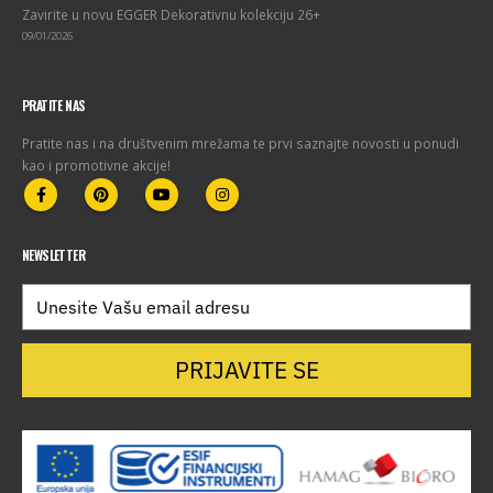
Zavirite u novu EGGER Dekorativnu kolekciju 26+
09/01/2026
PRATITE NAS
Pratite nas i na društvenim mrežama te prvi saznajte novosti u ponudi
kao i promotivne akcije!
NEWSLETTER
PRIJAVITE SE