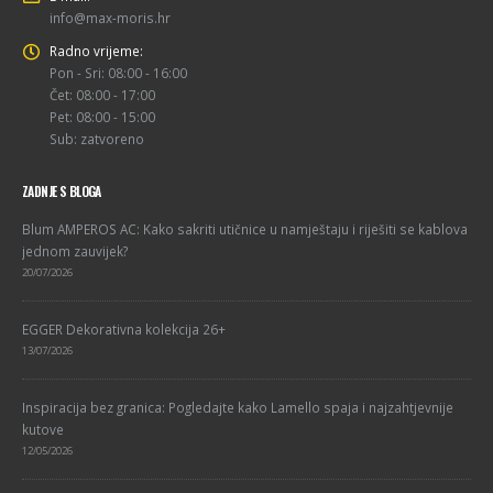
info@max-moris.hr
Radno vrijeme:
Pon - Sri: 08:00 - 16:00
Čet: 08:00 - 17:00
Pet: 08:00 - 15:00
Sub: zatvoreno
ZADNJE S BLOGA
Blum AMPEROS AC: Kako sakriti utičnice u namještaju i riješiti se kablova
jednom zauvijek?
20/07/2026
EGGER Dekorativna kolekcija 26+
13/07/2026
Inspiracija bez granica: Pogledajte kako Lamello spaja i najzahtjevnije
kutove
12/05/2026