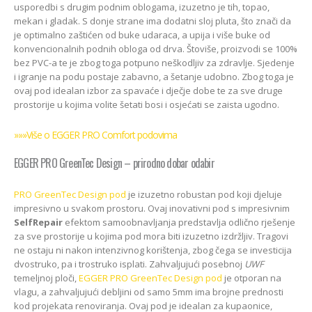
usporedbi s drugim podnim oblogama, izuzetno je tih, topao,
mekan i gladak. S donje strane ima dodatni sloj pluta, što znači da
je optimalno zaštićen od buke udaraca, a upija i više buke od
konvencionalnih podnih obloga od drva. Štoviše, proizvodi se 100%
bez PVC-a te je zbog toga potpuno neškodljiv za zdravlje. Sjedenje
i igranje na podu postaje zabavno, a šetanje udobno. Zbog toga je
ovaj pod idealan izbor za spavaće i dječje dobe te za sve druge
prostorije u kojima volite šetati bosi i osjećati se zaista ugodno.
»»»Više o EGGER PRO Comfort podovima
EGGER PRO GreenTec Design – prirodno dobar odabir
PRO GreenTec Design pod
je izuzetno robustan pod koji djeluje
impresivno u svakom prostoru. Ovaj inovativni pod s impresivnim
SelfRepair
efektom samoobnavljanja predstavlja odlično rješenje
za sve prostorije u kojima pod mora biti izuzetno izdržljiv. Tragovi
ne ostaju ni nakon intenzivnog korištenja, zbog čega se investicija
dvostruko, pa i trostruko isplati. Zahvaljujući posebnoj
UWF
temeljnoj ploči,
EGGER PRO GreenTec Design pod
je otporan na
vlagu, a zahvaljujući debljini od samo 5mm ima brojne prednosti
kod projekata renoviranja. Ovaj pod je idealan za kupaonice,