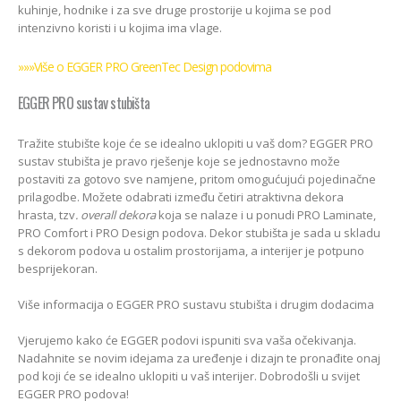
kuhinje, hodnike i za sve druge prostorije u kojima se pod
intenzivno koristi i u kojima ima vlage.
»»»Više o EGGER PRO GreenTec Design podovima
EGGER PRO sustav stubišta
Tražite stubište koje će se idealno uklopiti u vaš dom? EGGER PRO
sustav stubišta je pravo rješenje koje se jednostavno može
postaviti za gotovo sve namjene, pritom omogućujući pojedinačne
prilagodbe. Možete odabrati između četiri atraktivna dekora
hrasta, tzv
. overall dekora
koja se nalaze i u ponudi PRO Laminate,
PRO Comfort i PRO Design podova. Dekor stubišta je sada u skladu
s dekorom podova u ostalim prostorijama, a interijer je potpuno
besprijekoran.
Više informacija o EGGER PRO sustavu stubišta i drugim dodacima
Vjerujemo kako će EGGER podovi ispuniti sva vaša očekivanja.
Nadahnite se novim idejama za uređenje i dizajn te pronađite onaj
pod koji će se idealno uklopiti u vaš interijer. Dobrodošli u svijet
EGGER PRO podova!