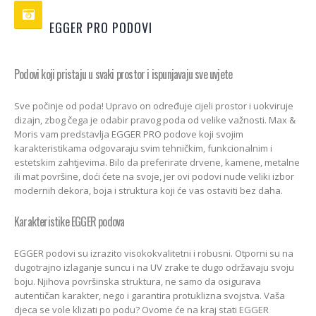
Kako odabrati pravi
format podnih daski?
EGGER PRO PODOVI
EGGER Dekorativna
15/01/2025
kolekcija 26+
13/07/2026
Podloge za EGGER
Podovi koji pristaju u svaki prostor i ispunjavaju sve uvjete
podove
ca:
Inspiracija bez granica
15/01/2025
ello
Pogledajte kako Lame
Sve počinje od poda! Upravo on određuje cijeli prostor i uokviruje
e
spaja i najzahtjevnije
kutove
dizajn, zbog čega je odabir pravog poda od velike važnosti. Max &
12/05/2026
Moris vam predstavlja EGGER PRO podove koji svojim
karakteristikama odgovaraju svim tehničkim, funkcionalnim i
estetskim zahtjevima. Bilo da preferirate drvene, kamene, metalne
ili mat površine, doći ćete na svoje, jer ovi podovi nude veliki izbor
modernih dekora, boja i struktura koji će vas ostaviti bez daha.
Karakteristike EGGER podova
EGGER podovi su izrazito visokokvalitetni i robusni. Otporni su na
dugotrajno izlaganje suncu i na UV zrake te dugo održavaju svoju
boju. Njihova površinska struktura, ne samo da osigurava
autentičan karakter, nego i garantira protuklizna svojstva. Vaša
djeca se vole klizati po podu? Ovome će na kraj stati EGGER