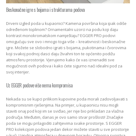
Beskonačne igre s bojama i strukturama podova
Drveni izgled poda u kupaonici? Kamena površina koja ipak odiše
određenom toplinom? Ornamentalni uzorci na podu koji daju
kontrast monokromatskom namještaju? EGGER PRO podovi
omogućuju sve ovo i mnogo toga više – kreativnost i beskonačne
igre. Možete se slobodno igrati s bojama, pukotinama i čvorovima
koji svakoj podnoj dasci daju živahni ton te općenito podižu
atmosferu prostorije. Vjerujemo kako će vas iznenaditi sve
mogućnosti ovih podova i kako ćete sigurno naći idealni pod za
svoj interijer.
Uz EGGER podove više nema kompromisa
Nekada su se kupci prilikom kupovine poda morali zadovoljavati s
kompromisnim rješenjima. Na primjer, u kupaonicu nisu mogli
staviti onaj pod koji im se sviđao, jer nije bio prikladan za vlažna
područja. Međutim, danas je ovo samo stvar prošlosti! Značajke
poda se mogu prilagoditi zahtjevima svake prostorije. S EGGER
PRO kolekcijom podova jedan dekor možete staviti u sve prostorije
u kući. Ugodna atmosfera u dnevnom boravku. Otporna svojstva