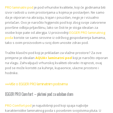
PRO laminatni pod
je pod vrhunske kvalitete, koji će godinama biti
izvor radosti u svim prostorijama u kojima je postavljen. Ne samo
da je otporan na abraziju, trajan i pouzdan, nego je i vizualno
privlačan. Ovo je naročito higijenski pod koji zbog svoje zatvorene
površine odbija prljavštinu, lako se čisti te je stoga idealan za
osobe koje pate od alergija. U proizvodnji
EGGER PRO laminatnog
poda
koriste se samo sirovine iz održivog gospodarenja šumama,
tako s ovim proizvodom u svoj dom unosite zdrav pod.
Tražite klasični pod koji je prikladan za vlažne prostore? Za ove
primjene je idealan
AQUA+ laminatni pod
koji je naročito otporan
na vlagu. Zahvaljujući vrhunskoj kvaliteti obrade i trajnosti, ovaj
pod se može koristiti za kuhinje, kupaonice, ulazne prostore i
hodnike.
»»»Više o EGGER PRO laminatnim podovima
EGGER PRO Comfort – pluteni pod za udoban dom
PRO Comfort pod
je najudobniji pod koji spaja najbolje
karakteristike laminatnog poda s posebnim svojstvima pluta. U