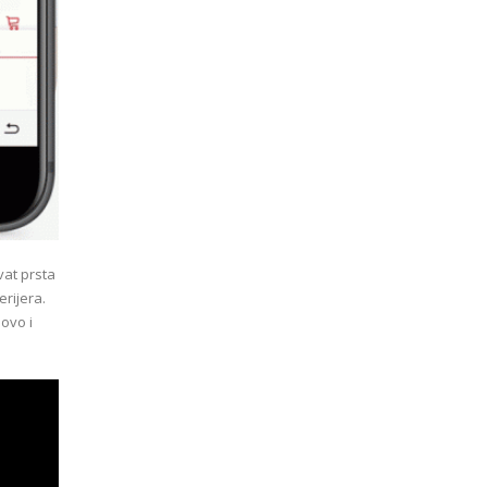
vat prsta
rijera.
ovo i