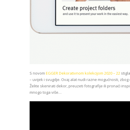
S novom
EGGER Dekorativnom kolekcijom 2020 – 22
stigl
– uvijek i svugdje. Ovaj alat nudi razne mogućnosti, zbog
Želite skenirati dekor, preuzeti fotografije ili pronaći insp
mnogo toga više…