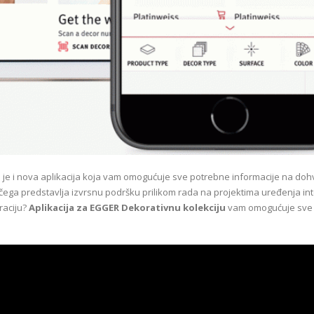
a je i nova aplikacija koja vam omogućuje sve potrebne informacije na doh
 čega predstavlja izvrsnu podršku prilikom rada na projektima uređenja inte
iraciju?
Aplikacija za EGGER Dekorativnu kolekciju
vam omogućuje sve 