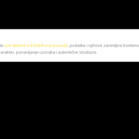
ite
sve dekore iz EGGER-ove ponude
, podatke i njihove zanimljive kombina
 karakter, ponavljanje uzoraka i autentične strukture.