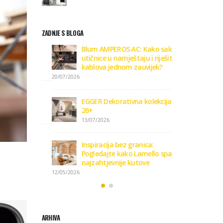
ZADNJE S BLOGA
GGER
Blum AMPEROS AC: Kako sakriti
Zaviri
iju 26+
utičnice u namještaju i riješiti se
Dekora
kablova jednom zauvijek?
09/01/2
20/07/2026
vi format
Kako o
EGGER Dekorativna kolekcija
podnih
26+
15/01/2
13/07/2026
 podove
Podlo
Inspiracija bez granica:
15/01/2
Pogledajte kako Lamello spaja i
najzahtjevnije kutove
12/05/2026