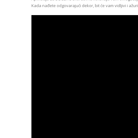
Kada nađete odgovarajući dekor, bit će vam vidljivi i ažu