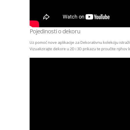
Pojedinosti o dekoru
Uz pomoć nove aplikacije za Dekorativnu kolekciju istraž
Vizualizirajte dekore u 2D i 3D prikazu te proučite njihov