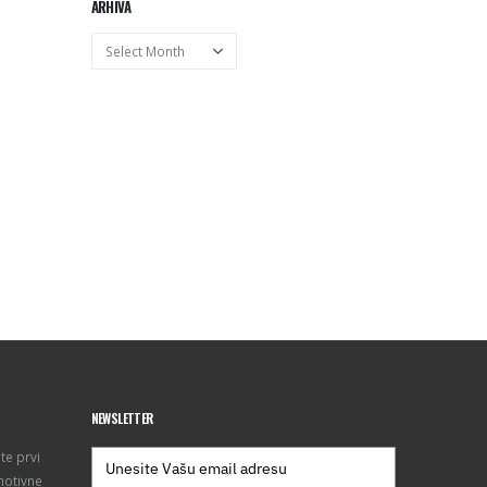
ARHIVA
Arhiva
NEWSLETTER
te prvi
motivne