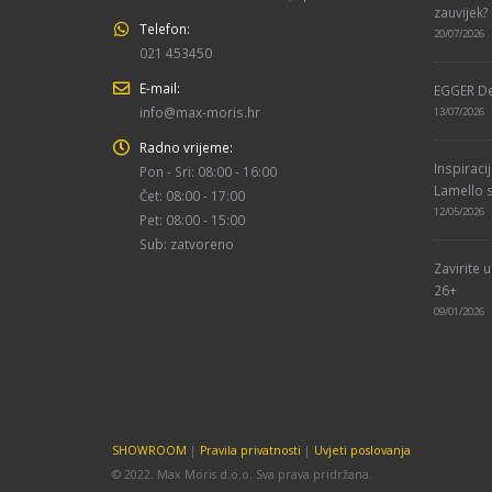
zauvijek?
Telefon:
20/07/2026
021 453450
E-mail:
EGGER De
info@max-moris.hr
13/07/2026
Radno vrijeme:
Inspiraci
Pon - Sri: 08:00 - 16:00
Lamello s
Čet: 08:00 - 17:00
12/05/2026
Pet: 08:00 - 15:00
Sub: zatvoreno
Zavirite 
26+
09/01/2026
SHOWROOM
|
Pravila privatnosti
|
Uvjeti poslovanja
© 2022. Max Moris d.o.o. Sva prava pridržana.