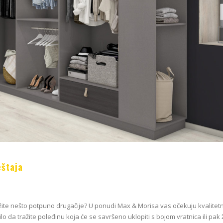
Blum AMPEROS AC: Kako sakriti
Zavirite u novu E
utičnice u namještaju i riješiti se
Dekorativnu kolekc
kablova jednom zauvijek?
09/01/2026
20/07/2026
Kako odabrati pra
EGGER Dekorativna kolekcija
podnih daski?
26+
15/01/2025
13/07/2026
Podloge za EGGER
Inspiracija bez granica:
15/01/2025
Pogledajte kako Lamello spaja i
najzahtjevnije kutove
eštaja
12/05/2026
ažite nešto potpuno drugačije? U ponudi Max & Morisa vas očekuju kvalitet
ilo da tražite poleđinu koja će se savršeno uklopiti s bojom vratnica ili pak 