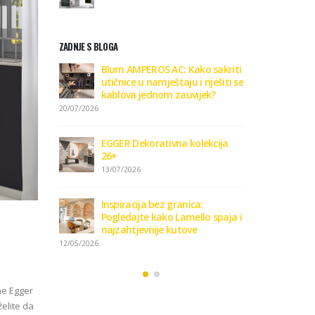
ZADNJE S BLOGA
GGER
Blum AMPEROS AC: Kako sakriti
Zaviri
iju 26+
utičnice u namještaju i riješiti se
Dekora
kablova jednom zauvijek?
09/01/2
20/07/2026
vi format
Kako o
EGGER Dekorativna kolekcija
podnih
26+
15/01/2
13/07/2026
 podove
Podlo
Inspiracija bez granica:
15/01/2
Pogledajte kako Lamello spaja i
najzahtjevnije kutove
12/05/2026
ne Egger
želite da