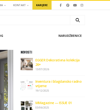
MA
KONTAKT
KARIJERE
OG
NARUDŽBENICE
NOVOSTI
EGGER Dekorativna kolekcija
26+
13/07/2026
Inventura i blagdansko radno
vrijeme
19/12/2025
MMagazine — ISSUE 01
03/06/2025