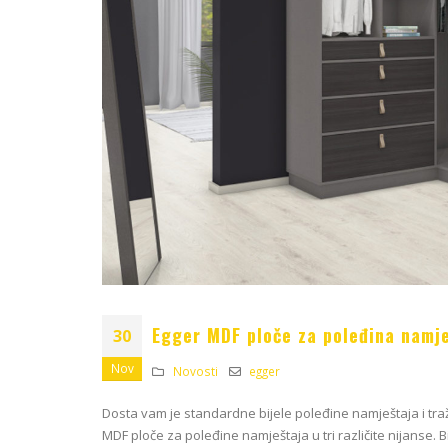
Egger MDF ploče za poleđina namj
30
Nov
Novosti
egger
Dosta vam je standardne bijele poleđine namještaja i tr
MDF ploče za poleđine namještaja u tri različite nijanse. B