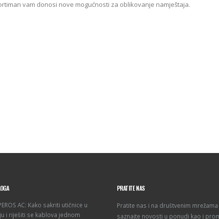
ortiman vam donosi nove mogućnosti za oblikovanje namještaja.
LOGA
PRATITE NAS
ROS AC: Kako sakriti utičnice u
Pratite nas i na društvenim mrežama 
u i riješiti se kablova jednom
saznajte novosti u ponudi kao i pro