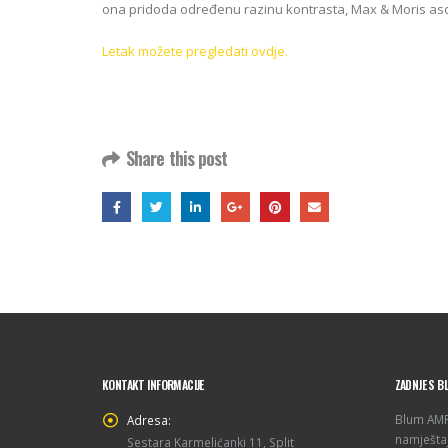
ona pridoda određenu razinu kontrasta, Max & Moris as
Letak možete pregledati ovdje.
Share this post
KONTAKT INFORMACIJE
ZADNJE S B
Blum AMPE
Adresa:
namještaj
Sestara Karmelićanki 11, Split