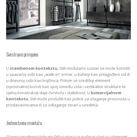
Svestrane primjene
U
stambenom kontekstu
, Stili modularni sustav se može koristiti
u spavaćoj sobi kao „walk-in“ ormar, u kuhinji kao prilagođeni zid ili
u dnevnoj sobi kao knjižnica. Pritom se središnji element
(opcionalno) koristi kao spoj između zida i vertikalne strukture te
cijeloj konstrukciji daje čvrstoću i stabilnost. U
komercijalnom
kontekstu
, Stili može poslužiti kao police za izlaganje proizvoda u
prodavaonicama ili za odlaganje stvari u uredima.
Jednostavna montaža
Glavna prednost Volpato Stili sustava je način na koji su elementi