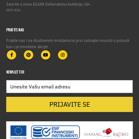
Zavirite u novu EGGER Dekorativnu kolekciju 26+
09/01/2026
PRATITE NAS
Pratite nas i na društvenim mrežama te prvi saznajte novosti u ponudi
kao i promotivne akcije!
NEWSLETTER
PRIJAVITE SE