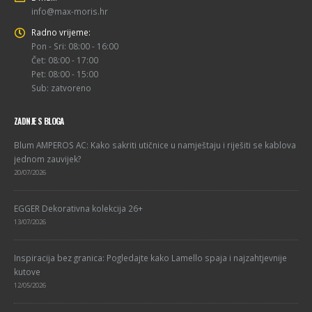
info@max-moris.hr
Radno vrijeme:
Pon - Sri: 08:00 - 16:00
Čet: 08:00 - 17:00
Pet: 08:00 - 15:00
Sub: zatvoreno
ZADNJE S BLOGA
Blum AMPEROS AC: Kako sakriti utičnice u namještaju i riješiti se kablova
jednom zauvijek?
20/07/2026
EGGER Dekorativna kolekcija 26+
13/07/2026
Inspiracija bez granica: Pogledajte kako Lamello spaja i najzahtjevnije
kutove
12/05/2026