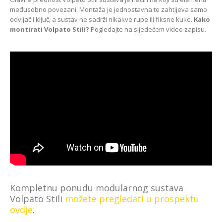
međusobno povezani. Montaža je jednostavna te zahtijeva samo
odvijač i ključ, a sustav ne sadrži nikakve rupe ili fiksne kuke.
Kako
montirati Volpato Stili?
Pogledajte na sljedećem video zapisu.
Kompletnu ponudu modularnog sustava
Volpato Stili
možete pregledati u prospektu
ovdje
.