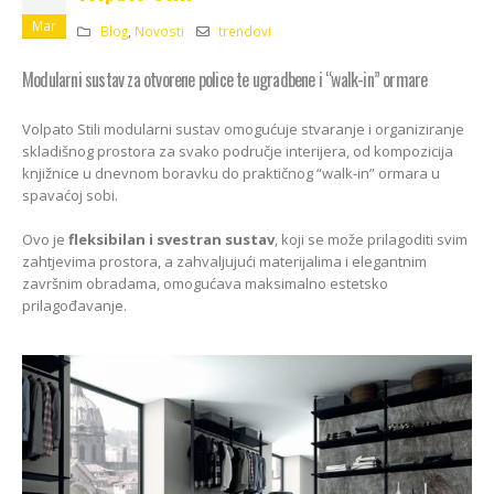
Kako odabrati pravi
format podnih daski?
Mar
Blog
,
Novosti
trendovi
EGGER Dekorativna
15/01/2025
kolekcija 26+
Modularni sustav za otvorene police te ugradbene i “walk-in” ormare
13/07/2026
Podloge za EGGER
podove
Volpato Stili modularni sustav omogućuje stvaranje i organiziranje
Inspiracija bez granica:
15/01/2025
Pogledajte kako Lamello
skladišnog prostora za svako područje interijera, od kompozicija
spaja i najzahtjevnije
knjižnice u dnevnom boravku do praktičnog “walk-in” ormara u
kutove
spavaćoj sobi.
12/05/2026
Ovo je
fleksibilan i svestran sustav
, koji se može prilagoditi svim
zahtjevima prostora, a zahvaljujući materijalima i elegantnim
završnim obradama, omogućava maksimalno estetsko
prilagođavanje.