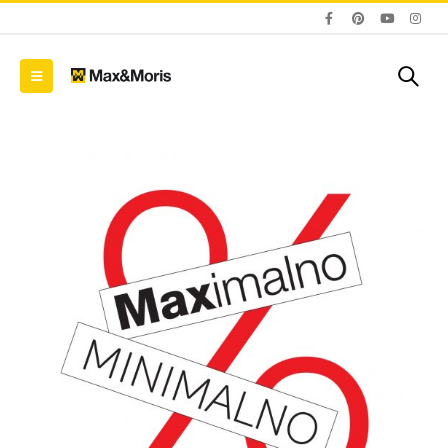
Blum AMPEROS AC: Kako
Zavirite u novu EGGER
sakriti utičnice u
Dekorativnu kolekciju
namještaju i riješiti se
26+
kablova jednom
09/01/2026
zauvijek?
20/07/2026