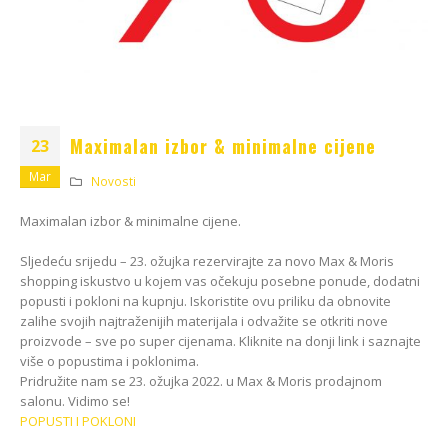
Kako odabrati pravi
format podnih daski?
EGGER Dekorativna
15/01/2025
kolekcija 26+
13/07/2026
Podloge za EGGER
podove
Inspiracija bez granica:
15/01/2025
Pogledajte kako Lamello
Maximalan izbor & minimalne cijene
23
spaja i najzahtjevnije
kutove
Mar
Novosti
12/05/2026
Maximalan izbor & minimalne cijene.
Sljedeću srijedu – 23. ožujka rezervirajte za novo Max & Moris
shopping iskustvo u kojem vas očekuju posebne ponude, dodatni
popusti i pokloni na kupnju. Iskoristite ovu priliku da obnovite
zalihe svojih najtraženijih materijala i odvažite se otkriti nove
proizvode – sve po super cijenama. Kliknite na donji link i saznajte
više o popustima i poklonima.
Pridružite nam se 23. ožujka 2022. u Max & Moris prodajnom
salonu. Vidimo se!
POPUSTI I POKLONI