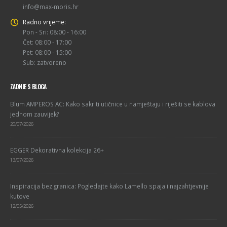
info@max-moris.hr
Radno vrijeme:
Pon - Sri: 08:00 - 16:00
Čet: 08:00 - 17:00
Pet: 08:00 - 15:00
Sub: zatvoreno
ZADNJE S BLOGA
Blum AMPEROS AC: Kako sakriti utičnice u namještaju i riješiti se kablova
jednom zauvijek?
20/07/2026
EGGER Dekorativna kolekcija 26+
13/07/2026
Inspiracija bez granica: Pogledajte kako Lamello spaja i najzahtjevnije
kutove
12/05/2026