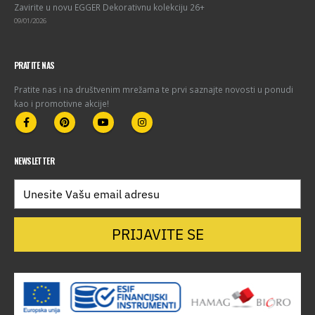
Zavirite u novu EGGER Dekorativnu kolekciju 26+
09/01/2026
PRATITE NAS
Pratite nas i na društvenim mrežama te prvi saznajte novosti u ponudi
kao i promotivne akcije!
NEWSLETTER
PRIJAVITE SE