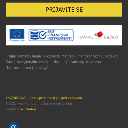
PRIJAVITE SE
Krajnji primatelj financijskog instrumenta sufinanciranog iz Europskog
fonda za regionalni razvoj u sklopu Operativnog programa
„Konkurentnost i kohezija“.
SHOWROOM
|
Pravila privatnosti
|
Uvjeti poslovanja
© 2022. Max Moris d.o.o. Sva prava pridržana.
[webBy:
HWT.studio
]