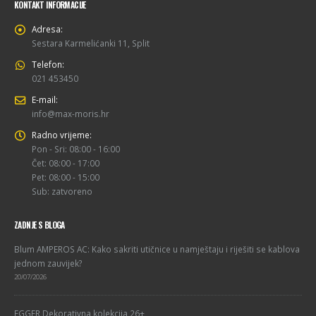
KONTAKT INFORMACIJE
Adresa:
Sestara Karmelićanki 11, Split
Telefon:
021 453450
E-mail:
info@max-moris.hr
Radno vrijeme:
Pon - Sri: 08:00 - 16:00
Čet: 08:00 - 17:00
Pet: 08:00 - 15:00
Sub: zatvoreno
ZADNJE S BLOGA
Blum AMPEROS AC: Kako sakriti utičnice u namještaju i riješiti se kablova
jednom zauvijek?
20/07/2026
EGGER Dekorativna kolekcija 26+