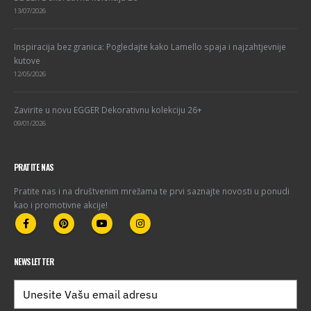
13/07/2026
Inspiracija bez granica: Pogledajte kako Lamello spaja i najzahtjevnije
kutove
12/05/2026
Zavirite u novu EGGER Dekorativnu kolekciju 26+
09/01/2026
PRATITE NAS
Pratite nas i na društvenim mrežama te prvi saznajte novosti u ponudi
kao i promotivne akcije!
NEWSLETTER