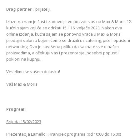
Kako odabrati pravi
format podnih daski?
Dragi partneri i prijatelji,
EGGER Dekorativna
15/01/2025
kolekcija 26+
Izuzetna nam je čast i zadovoljstvo pozvati vas na Max & Moris 12.
13/07/2026
Podloge za EGGER
kućni sajam koji će se održati 15. i 16. veljače 2023. Nakon dva
podove
online izdanja, kućni sajam se ponovno vraća u Max & Moris
Inspiracija bez granica:
15/01/2025
prodajni salon u kojem ćemo se družiti uz catering, piće i opušteni
Pogledajte kako Lamello
networking. Ovo je savršena prilika da saznate sve o našim
spaja i najzahtjevnije
kutove
proizvodima, a očekuju vas i prezentacije, posebni popusti i
12/05/2026
pokloni na kupnju.
Veselimo se vašem dolasku!
Vaš Max & Moris
Program:
Srijeda 15/02/2023
Prezentacija Lamello i Hranipex programa (od 10:00 do 16:00)