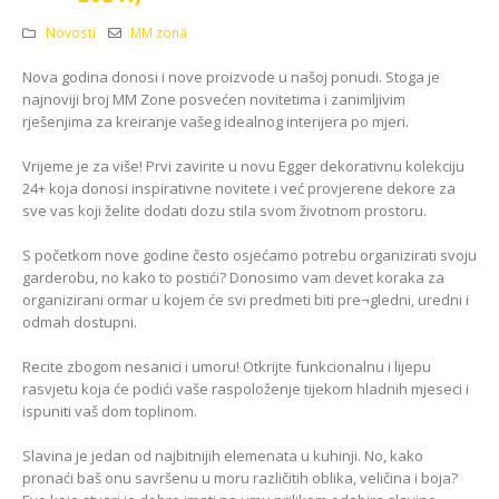
Kako odabrati pravi
format podnih daski?
Novosti
MM zona
EGGER Dekorativna
15/01/2025
kolekcija 26+
Nova godina donosi i nove proizvode u našoj ponudi. Stoga je
13/07/2026
Podloge za EGGER
najnoviji broj MM Zone posvećen novitetima i zanimljivim
podove
rješenjima za kreiranje vašeg idealnog interijera po mjeri.
ca:
Inspiracija bez granica
15/01/2025
ello
Pogledajte kako Lame
Vrijeme je za više! Prvi zavirite u novu Egger dekorativnu kolekciju
e
spaja i najzahtjevnije
kutove
24+ koja donosi inspirativne novitete i već provjerene dekore za
sve vas koji želite dodati dozu stila svom životnom prostoru.
12/05/2026
S početkom nove godine često osjećamo potrebu organizirati svoju
garderobu, no kako to postići? Donosimo vam devet koraka za
organizirani ormar u kojem će svi predmeti biti pre¬gledni, uredni i
odmah dostupni.
Recite zbogom nesanici i umoru! Otkrijte funkcionalnu i lijepu
rasvjetu koja će podići vaše raspoloženje tijekom hladnih mjeseci i
ispuniti vaš dom toplinom.
Slavina je jedan od najbitnijih elemenata u kuhinji. No, kako
pronaći baš onu savršenu u moru različitih oblika, veličina i boja?