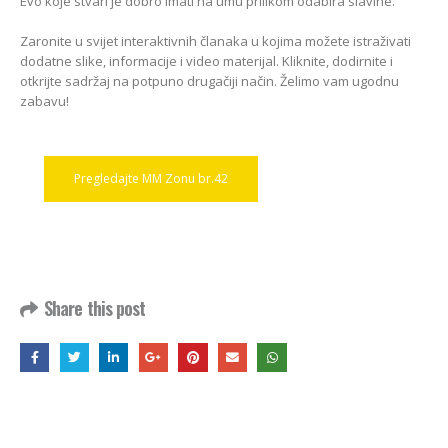
Evo koje stvari je dobro imati na umu prilikom odabira slavine.
Zaronite u svijet interaktivnih članaka u kojima možete istraživati
dodatne slike, informacije i video materijal. Kliknite, dodirnite i
otkrijte sadržaj na potpuno drugačiji način. Želimo vam ugodnu
zabavu!
Pregledajte MM Zonu br.42
Share this post