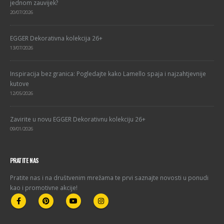
jednom zauvijek?
20/07/2026
EGGER Dekorativna kolekcija 26+
13/07/2026
Inspiracija bez granica: Pogledajte kako Lamello spaja i najzahtjevnije
kutove
12/05/2026
Zavirite u novu EGGER Dekorativnu kolekciju 26+
09/01/2026
PRATITE NAS
Pratite nas i na društvenim mrežama te prvi saznajte novosti u ponudi
kao i promotivne akcije!