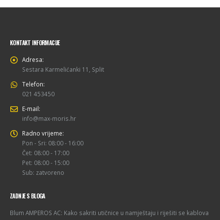
KONTAKT INFORMACIJE
Adresa:
Sestara Karmelićanki 11, Split
Telefon:
021 453450
E-mail:
info@max-moris.hr
Radno vrijeme:
Pon - Sri: 08:00 - 16:00
Čet: 08:00 - 17:00
Pet: 08:00 - 15:00
Sub: zatvoreno
ZADNJE S BLOGA
Blum AMPEROS AC: Kako sakriti utičnice u namještaju i riješiti se kablova