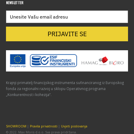
NEWSLETTER
PRIJAVITE SE
Krajnji primatelj financijskog instrumenta sufinanciranog iz Europskog
fonda za regionalni razvoj u sklopu Operativnog programa
„Konkurentnost i kohezija“.
SHOWROOM
|
Pravila privatnosti
|
Uvjeti poslovanja
© 2022. Max Moris d.o.o. Sva prava pridržana.