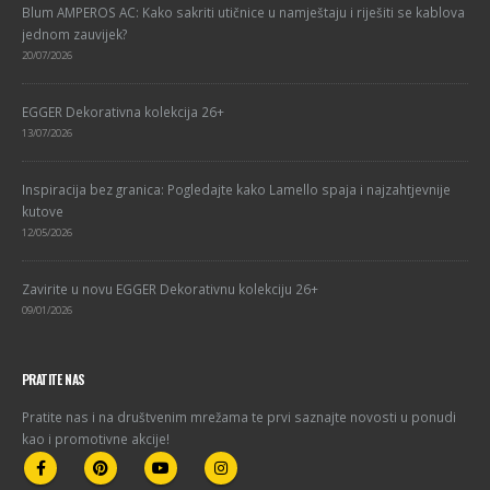
Blum AMPEROS AC: Kako sakriti utičnice u namještaju i riješiti se kablova
jednom zauvijek?
20/07/2026
EGGER Dekorativna kolekcija 26+
13/07/2026
Inspiracija bez granica: Pogledajte kako Lamello spaja i najzahtjevnije
kutove
12/05/2026
Zavirite u novu EGGER Dekorativnu kolekciju 26+
09/01/2026
PRATITE NAS
Pratite nas i na društvenim mrežama te prvi saznajte novosti u ponudi
kao i promotivne akcije!