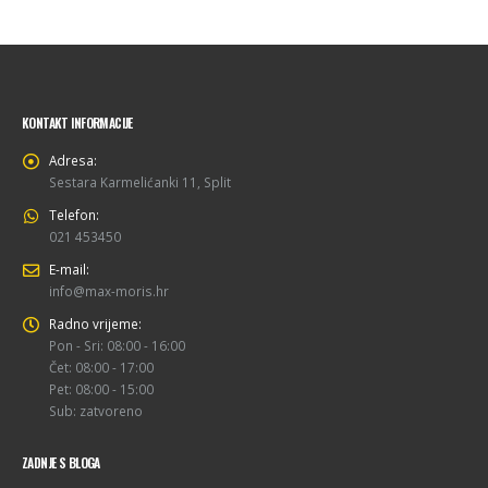
KONTAKT INFORMACIJE
Adresa:
Sestara Karmelićanki 11, Split
Telefon:
021 453450
E-mail:
info@max-moris.hr
Radno vrijeme:
Pon - Sri: 08:00 - 16:00
Čet: 08:00 - 17:00
Pet: 08:00 - 15:00
Sub: zatvoreno
ZADNJE S BLOGA