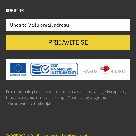
NEWSLETTER
PRIJAVITE SE
Krajnji primatelj financijskog instrumenta sufinanciranog iz Europskog
fonda za regionalni razvoj u sklopu Operativnog programa
„Konkurentnost i kohezija“.
SHOWROOM
|
Pravila privatnosti
|
Uvjeti poslovanja