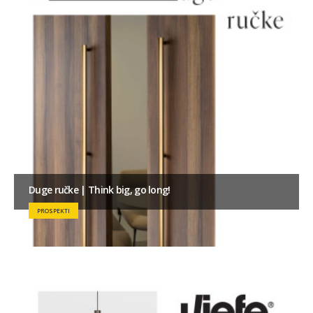
Duge ručke | Think big, go long!
PROSPEKTI