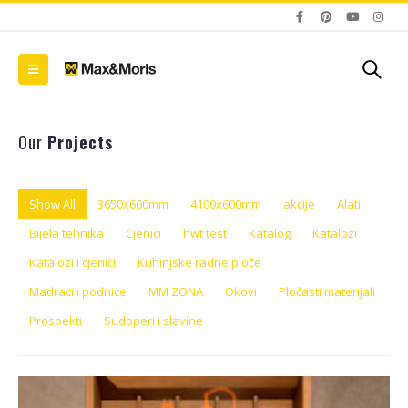
Our
Projects
Show All
3650x600mm
4100x600mm
akcije
Alati
Bijela tehnika
Cjenici
hwt test
Katalog
Katalozi
Katalozi i cjenici
Kuhinjske radne ploče
Madraci i podnice
MM ZONA
Okovi
Pločasti materijali
Prospekti
Sudoperi i slavine