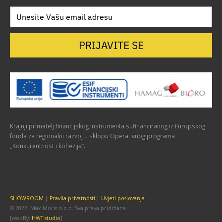
PRIJAVITE SE
Krajnji primatelj financijskog instrumenta sufinanciranog iz Europskog
fonda za regionalni razvoj u sklopu Operativnog programa
„Konkurentnost i kohezija“.
SHOWROOM
|
Pravila privatnosti
|
Uvjeti poslovanja
© 2022. Max Moris d.o.o. Sva prava pridržana.
[webBy:
HWT.studio
]