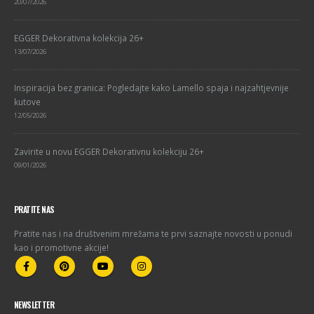
20/07/2026
EGGER Dekorativna kolekcija 26+
13/07/2026
Inspiracija bez granica: Pogledajte kako Lamello spaja i najzahtjevnije
kutove
12/05/2026
Zavirite u novu EGGER Dekorativnu kolekciju 26+
09/01/2026
PRATITE NAS
Pratite nas i na društvenim mrežama te prvi saznajte novosti u ponudi
kao i promotivne akcije!
NEWSLETTER